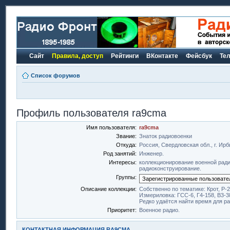
Сайт
Правила, доступ
Рейтинги
ВКонтакте
Фейсбук
Те
Список форумов
Профиль пользователя ra9cma
Имя пользователя:
ra9cma
Звание:
Знаток радиовоенки
Откуда:
Россия, Свердловская обл., г. Ирб
Род занятий:
Инженер.
Интересы:
коллекционирование военной ради
радиоконструирование.
Группы:
Описание коллекции:
Собственно по тематике: Крот, Р-
Измериловка: ГСС-6, Г4-158, В3-3
Редко удаётся найти время для ра
Приоритет:
Военное радио.
КОНТАКТНАЯ ИНФОРМАЦИЯ RA9CMA