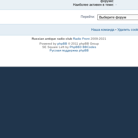
форуме:
Наиболее активен в теме:
-
Перейти:
Наша команда
•
Удалить coo
Russian antique radio club
Radio Front
2009-2021
Powered by
phpBB
© 2011 phpBB Group
SE Square Left by
PhpBB3 BBCodes
Русская поддержка phpBB