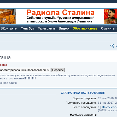
ВКонтакте
Фейсбук
Телеграмм
Видео
Обратная связь
Сменить 
F
каша
акаша
ллекционирую ремонт востанавление и вообще получаю не изгладимое ощушения во
емя этого занятия!!!!!!!!!!!!!!!
енное радио.
СТАТИСТИКА ПОЛЬЗОВАТЕЛЯ
Зарегистрирован:
13 ноя 2016, 0
Последнее посещение:
31 янв 2017, 2
Всего сообщений:
1 |
Найти соо
(0.00% всех с
Наиболее активен в
-