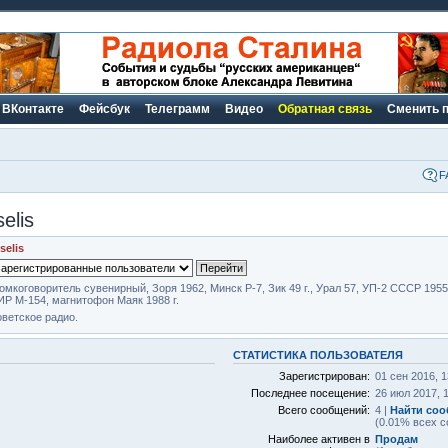
ВКонтакте
Фейсбук
Телеграмм
Видео
Обратная связь
Сменить 
F
elis
selis
омкоговоритель сувенирный, Зоря 1962, Минск Р-7, Зик 49 г., Урал 57, УП-2 СССР 1955 
Р М-154, магнитофон Маяк 1988 г.
ветское радио.
СТАТИСТИКА ПОЛЬЗОВАТЕЛЯ
Зарегистрирован:
01 сен 2016, 1
Последнее посещение:
26 июл 2017, 
Всего сообщений:
4 |
Найти соо
(0.01% всех с
Наиболее активен в
Продам