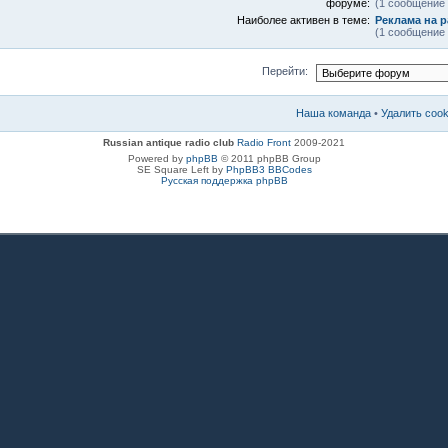
форуме:
(1 сообщение 
Наиболее активен в теме:
Реклама на 
(1 сообщение 
Перейти:
Наша команда
•
Удалить coo
Russian antique radio club
Radio Front
2009-2021
Powered by
phpBB
© 2011 phpBB Group
SE Square Left by
PhpBB3 BBCodes
Русская поддержка phpBB