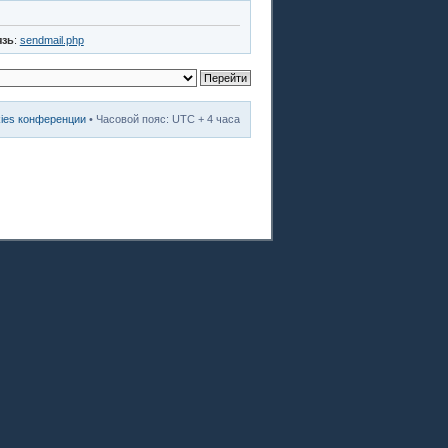
язь
:
sendmail.php
kies конференции
• Часовой пояс: UTC + 4 часа