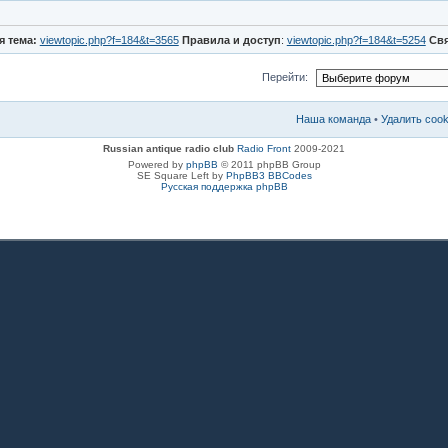
я тема:
viewtopic.php?f=184&t=3565
Правила и доступ
:
viewtopic.php?f=184&t=5254
Св
Перейти:
Наша команда
•
Удалить coo
Russian antique radio club
Radio Front
2009-2021
Powered by
phpBB
© 2011 phpBB Group
SE Square Left by
PhpBB3 BBCodes
Русская поддержка phpBB