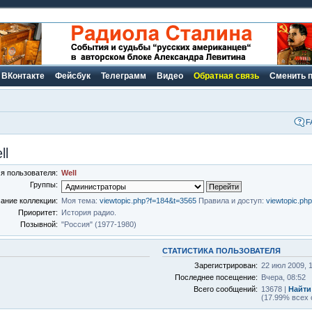
ВКонтакте
Фейсбук
Телеграмм
Видео
Обратная связь
Сменить 
F
ll
я пользователя:
Well
Группы:
ание коллекции:
Моя тема:
viewtopic.php?f=184&t=3565
Правила и доступ:
viewtopic.ph
Приоритет:
История радио.
Позывной:
"Россия" (1977-1980)
СТАТИСТИКА ПОЛЬЗОВАТЕЛЯ
Зарегистрирован:
22 июл 2009, 
Последнее посещение:
Вчера, 08:52
Всего сообщений:
13678 |
Найти
(17.99% всех 