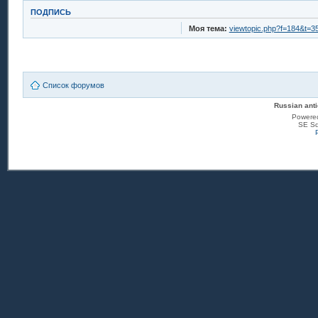
ПОДПИСЬ
Моя тема:
viewtopic.php?f=184&t=3
Список форумов
Russian anti
Powere
SE Sq