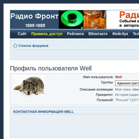
Сайт
Правила, доступ
Рейтинги
ВКонтакте
Фейсбук
Те
Список форумов
Профиль пользователя Well
Имя пользователя:
Well
Группы:
Описание коллекции:
Моя тема:
view
Приоритет:
История радио
Позывной:
"Россия" (1977
КОНТАКТНАЯ ИНФОРМАЦИЯ WELL