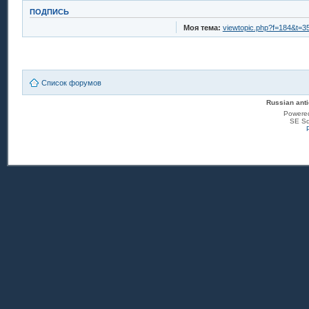
ПОДПИСЬ
Моя тема:
viewtopic.php?f=184&t=3
Список форумов
Russian anti
Powere
SE Sq