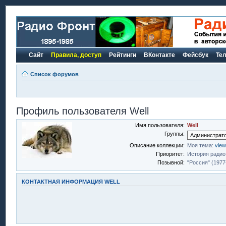
Сайт
Правила, доступ
Рейтинги
ВКонтакте
Фейсбук
Те
Список форумов
Профиль пользователя Well
Имя пользователя:
Well
Группы:
Описание коллекции:
Моя тема:
view
Приоритет:
История радио
Позывной:
"Россия" (1977
КОНТАКТНАЯ ИНФОРМАЦИЯ WELL