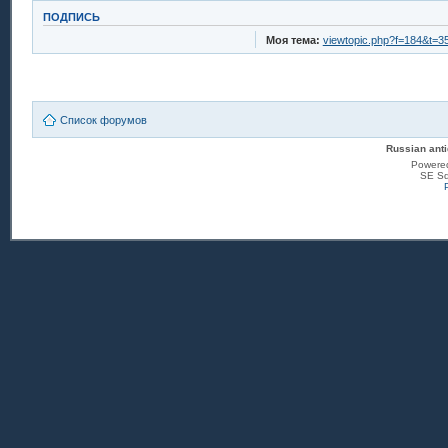
ПОДПИСЬ
Моя тема:
viewtopic.php?f=184&t=3
Список форумов
Russian anti
Powere
SE Sq