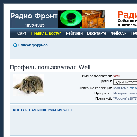
Сайт
Правила, доступ
Рейтинги
ВКонтакте
Фейсбук
Те
Список форумов
Профиль пользователя Well
Имя пользователя:
Well
Группы:
Описание коллекции:
Моя тема:
view
Приоритет:
История радио
Позывной:
"Россия" (1977
КОНТАКТНАЯ ИНФОРМАЦИЯ WELL