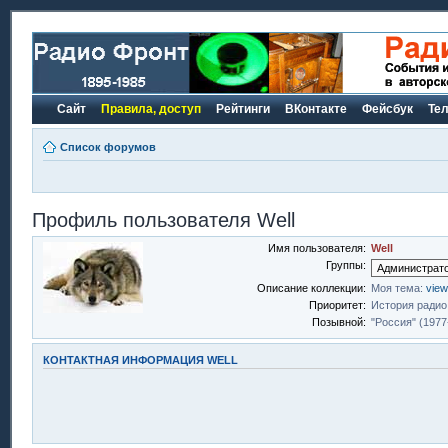
Сайт
Правила, доступ
Рейтинги
ВКонтакте
Фейсбук
Те
Список форумов
Профиль пользователя Well
Имя пользователя:
Well
Группы:
Описание коллекции:
Моя тема:
view
Приоритет:
История радио
Позывной:
"Россия" (1977
КОНТАКТНАЯ ИНФОРМАЦИЯ WELL