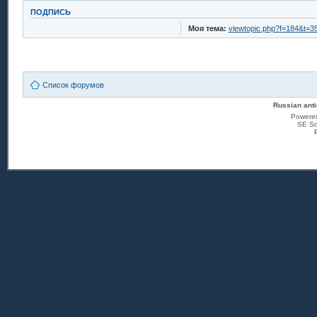
ПОДПИСЬ
Моя тема:
viewtopic.php?f=184&t=3
Список форумов
Russian anti
Powere
SE Sq