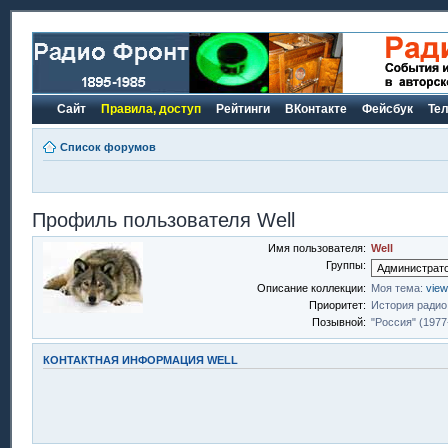
Сайт
Правила, доступ
Рейтинги
ВКонтакте
Фейсбук
Те
Список форумов
Профиль пользователя Well
Имя пользователя:
Well
Группы:
Описание коллекции:
Моя тема:
view
Приоритет:
История радио
Позывной:
"Россия" (1977
КОНТАКТНАЯ ИНФОРМАЦИЯ WELL