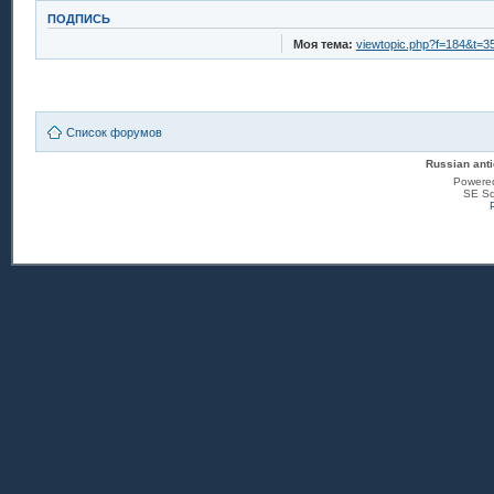
ПОДПИСЬ
Моя тема:
viewtopic.php?f=184&t=3
Список форумов
Russian anti
Powere
SE Sq