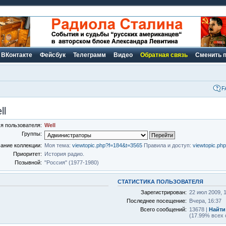
ВКонтакте
Фейсбук
Телеграмм
Видео
Обратная связь
Сменить 
F
ll
я пользователя:
Well
Группы:
ание коллекции:
Моя тема:
viewtopic.php?f=184&t=3565
Правила и доступ:
viewtopic.ph
Приоритет:
История радио.
Позывной:
"Россия" (1977-1980)
СТАТИСТИКА ПОЛЬЗОВАТЕЛЯ
Зарегистрирован:
22 июл 2009, 
Последнее посещение:
Вчера, 16:37
Всего сообщений:
13678 |
Найти
(17.99% всех 