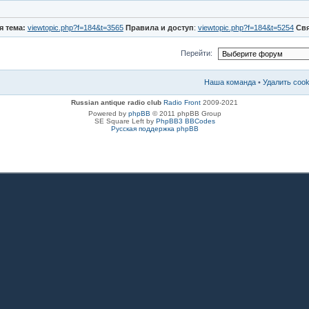
я тема:
viewtopic.php?f=184&t=3565
Правила и доступ
:
viewtopic.php?f=184&t=5254
Св
Перейти:
Наша команда
•
Удалить coo
Russian antique radio club
Radio Front
2009-2021
Powered by
phpBB
© 2011 phpBB Group
SE Square Left by
PhpBB3 BBCodes
Русская поддержка phpBB