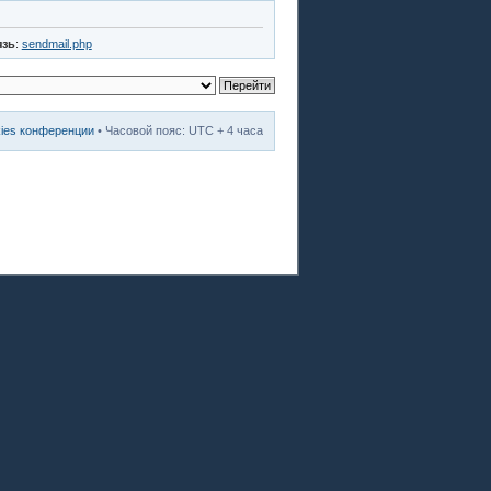
язь
:
sendmail.php
kies конференции
• Часовой пояс: UTC + 4 часа