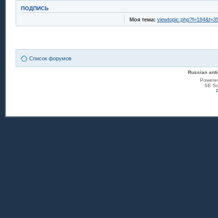
ПОДПИСЬ
Моя тема:
viewtopic.php?f=184&t=3
Список форумов
Russian anti
Powere
SE Sq