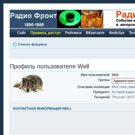
Сайт
Правила, доступ
Рейтинги
ВКонтакте
Фейсбук
Те
Список форумов
Профиль пользователя Well
Имя пользователя:
Well
Группы:
Описание коллекции:
Моя тема:
view
Приоритет:
История радио
Позывной:
"Россия" (1977
КОНТАКТНАЯ ИНФОРМАЦИЯ WELL