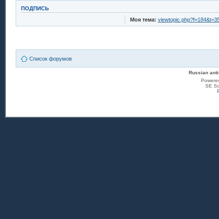
ПОДПИСЬ
Моя тема:
viewtopic.php?f=184&t=3
Список форумов
Russian anti
Powere
SE Sq