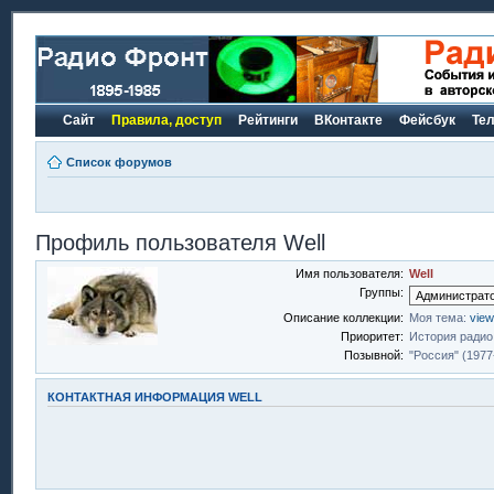
Сайт
Правила, доступ
Рейтинги
ВКонтакте
Фейсбук
Те
Список форумов
Профиль пользователя Well
Имя пользователя:
Well
Группы:
Описание коллекции:
Моя тема:
view
Приоритет:
История радио
Позывной:
"Россия" (1977
КОНТАКТНАЯ ИНФОРМАЦИЯ WELL