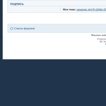
ПОДПИСЬ
Моя тема:
viewtopic.php?f=184&t=3
Список форумов
Russian anti
Powere
SE Sq