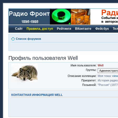
Сайт
Правила, доступ
Рейтинги
ВКонтакте
Фейсбук
Те
Список форумов
Профиль пользователя Well
Имя пользователя:
Well
Группы:
Описание коллекции:
Моя тема:
view
Приоритет:
История радио
Позывной:
"Россия" (1977
КОНТАКТНАЯ ИНФОРМАЦИЯ WELL