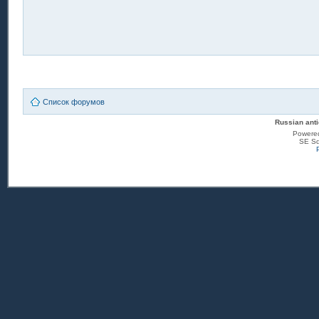
Список форумов
Russian anti
Powere
SE Sq