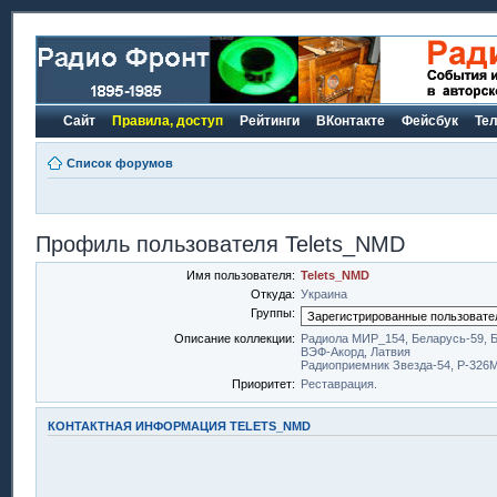
Сайт
Правила, доступ
Рейтинги
ВКонтакте
Фейсбук
Те
Список форумов
Профиль пользователя Telets_NMD
Имя пользователя:
Telets_NMD
Откуда:
Украина
Группы:
Описание коллекции:
Радиола МИР_154, Беларусь-59, Б
ВЭФ-Акорд, Латвия
Радиоприемник Звезда-54, Р-326
Приоритет:
Реставрация.
КОНТАКТНАЯ ИНФОРМАЦИЯ TELETS_NMD