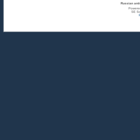
Russian anti
Powere
SE Sq