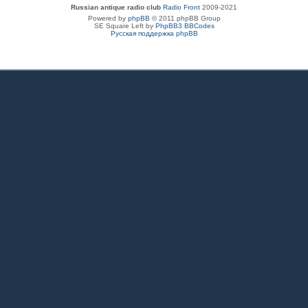
Russian antique radio club
Radio Front
2009-2021
Powered by
phpBB
© 2011 phpBB Group
SE Square Left by
PhpBB3 BBCodes
Русская поддержка phpBB