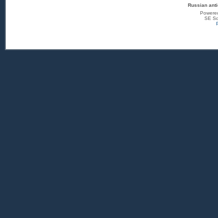
Russian anti
Powere
SE Sq