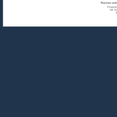
Russian anti
Powere
SE Sq