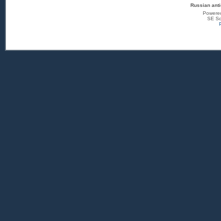
Russian anti
Powere
SE Sq