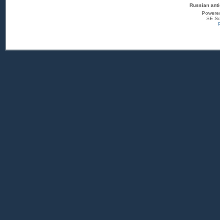
Russian anti
Powere
SE Sq