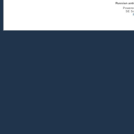
Russian anti
Powere
SE Sq