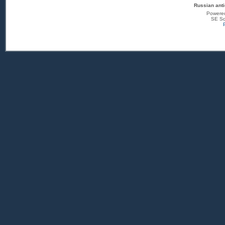
Russian anti
Powere
SE Sq