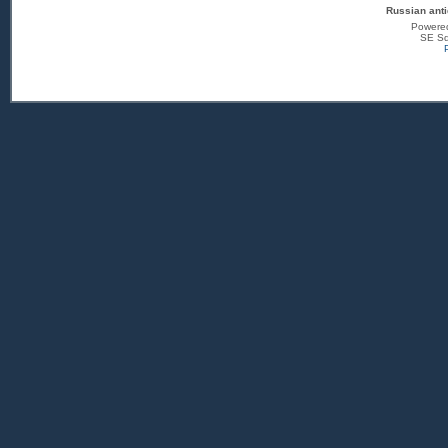
Russian anti
Powere
SE Sq