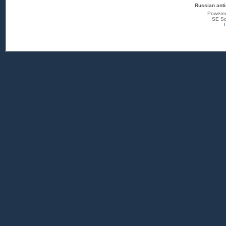
Russian anti
Powere
SE Sq