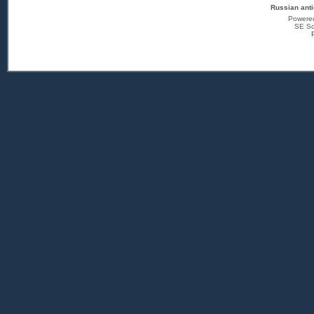
Russian anti
Powere
SE Sq