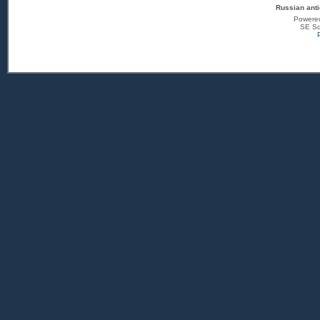
Russian anti
Powere
SE Sq