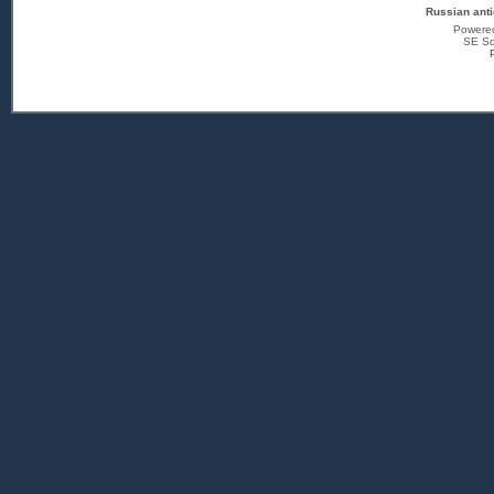
Russian anti
Powere
SE Sq