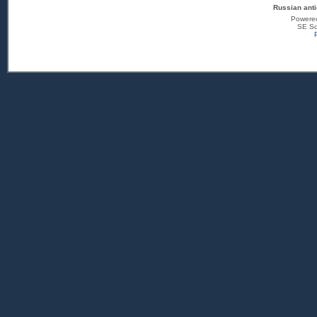
Russian anti
Powere
SE Sq