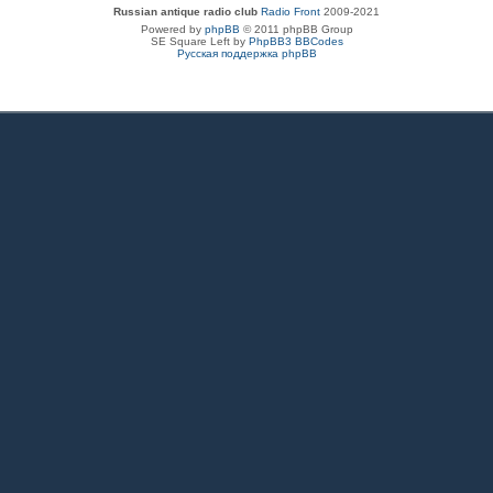
Russian antique radio club
Radio Front
2009-2021
Powered by
phpBB
© 2011 phpBB Group
SE Square Left by
PhpBB3 BBCodes
Русская поддержка phpBB