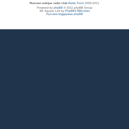
Russian antique radio club
Radio Front
2009-2021
Powered by
phpBB
© 2011 phpBB Group
SE Square Left by
PhpBB3 BBCodes
Русская поддержка phpBB