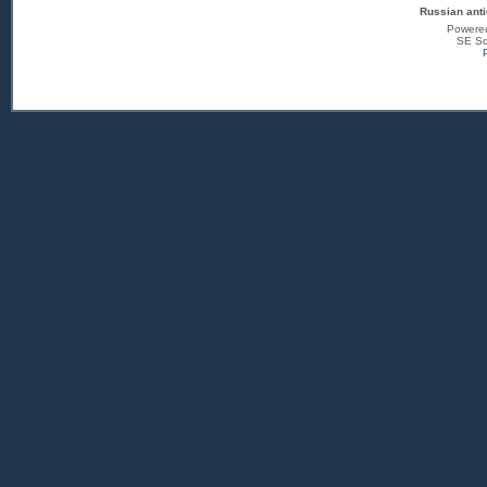
Russian anti
Powere
SE Sq