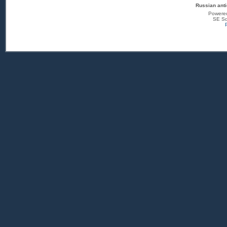
Russian anti
Powere
SE Sq