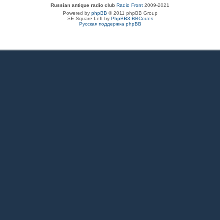
Russian antique radio club
Radio Front
2009-2021
Powered by
phpBB
© 2011 phpBB Group
SE Square Left by
PhpBB3 BBCodes
Русская поддержка phpBB