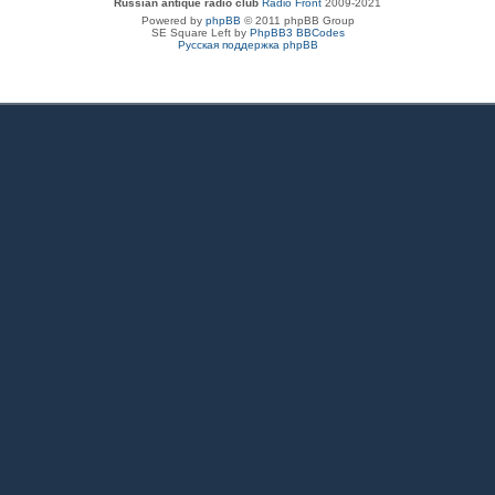
Russian antique radio club
Radio Front
2009-2021
Powered by
phpBB
© 2011 phpBB Group
SE Square Left by
PhpBB3 BBCodes
Русская поддержка phpBB