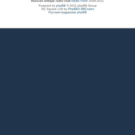
Russian antique radio club
Radio Front
2009-2021
Powered by
phpBB
© 2011 phpBB Group
SE Square Left by
PhpBB3 BBCodes
Русская поддержка phpBB