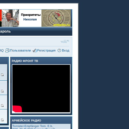
пароль
AQ
Пользователи
Регистрация
Вход
РАДИО ФРОНТ ТВ
6
3
5
4
АРМЕЙСКОЕ РАДИО
Tornister-Empfänger Torn. E.b.