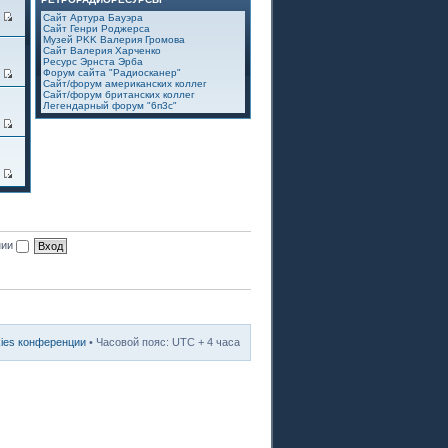
7
Сайт Артура Бауэра
Сайт Генри Роджерса
Музей PKK Валерия Громова
Сайт Валерия Харченко
Ресурс Эрнста Эрба
Форум сайта "Радиосканер"
2
Сайт/форум американских коллег
Сайт/форум британских коллег
Легендарный форум "6п3с"
3
8
нии
kies конференции
• Часовой пояс: UTC + 4 часа