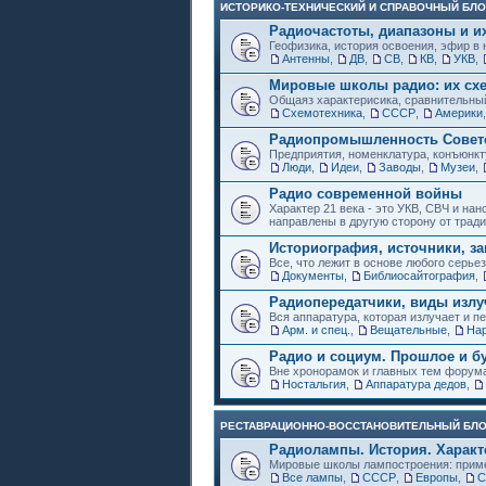
ИСТОРИКО-ТЕХНИЧЕСКИЙ И СПРАВОЧНЫЙ БЛО
Радиочастоты, диапазоны и и
Геофизика, история освоения, эфир в 
Антенны
,
ДВ
,
СВ
,
КВ
,
УКВ
,
Мировые школы радио: их схе
Общаяз характерисика, сравнительный
Схемотехника
,
СССР
,
Америки
Радиопромышленность Советс
Предприятия, номенклатура, конъюнкт
Люди
,
Идеи
,
Заводы
,
Музеи
,
Радио современной войны
Характер 21 века - это УКВ, СВЧ и на
направлены в другую сторону от трад
Историография, источники, за
Все, что лежит в основе любого серье
Документы
,
Библиосайтография
,
Радиопередатчики, виды изл
Вся аппаратура, которая излучает и пе
Арм. и спец.
,
Вещательные
,
Нар
Радио и социум. Прошлое и б
Вне хронорамок и главных тем форум
Ностальгия
,
Аппаратура дедов
,
РЕСТАВРАЦИОННО-ВОССТАНОВИТЕЛЬНЫЙ БЛ
Радиолампы. История. Характ
Мировые школы лампостроения: приме
Все лампы
,
СССР
,
Европы
,