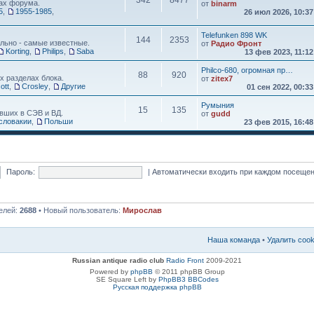
342
8477
ах форума.
от
binarm
5
,
1955-1985
,
26 июл 2026, 10:3
Telefunken 898 WK
144
2353
льно - самые известные.
от
Радио Фронт
Korting
,
Philips
,
Saba
13 фев 2023, 11:1
Philco-680, огромная пр…
88
920
х разделах блока.
от
zitex7
ott
,
Crosley
,
Другие
01 сен 2022, 00:3
Румыния
15
135
вших в СЭВ и ВД.
от
gudd
словакии
,
Польши
23 фев 2015, 16:4
Пароль:
|
Автоматически входить при каждом посеще
елей:
2688
• Новый пользователь:
Мирослав
Наша команда
•
Удалить coo
Russian antique radio club
Radio Front
2009-2021
Powered by
phpBB
© 2011 phpBB Group
SE Square Left by
PhpBB3 BBCodes
Русская поддержка phpBB