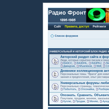
Сайт
Правила, доступ
Рейтинги
Список форумов
УНИВЕРСАЛЬНЫЙ И АВТОРСКИЙ БЛОК РАДИО 
Авторский раздел сайта и фо
Люди, которые серьёзно писали и пиш
RA3CC
,
RA3DHL
,
RA3PKJ
,
Ле
Давидчик
,
Мъжлеков
,
Well
,
Сп
Дневники коллекционеров ант
Персональные темы. "Врата" для нови
занния и предпочтения, опыт реставра
Универсальные форумы любит
Персональные страницы, тематически
Поболтать
,
Опознайка
,
Разборк
Опознать. Сравнить. Объявит
Покупаем, продаем, меняем, заказыв
Куплю
,
Продам
,
Меняю
,
Аукц