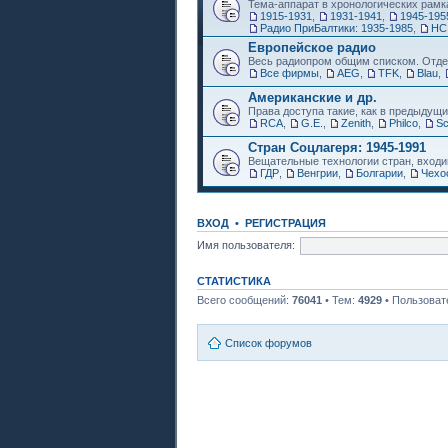
Тема-аппарат в хронологических рамк
1915-1931
,
1931-1941
,
1945-195
Радио ПриБалтики: 1935-1985
,
НС
Европейское радио
Весь радиопром общим списком. Отде
Все фирмы
,
AEG
,
TFK
,
Blau
,
Американские и др.
Права доступа такие, как в предыдущи
RCA
,
G.E.
,
Zenith
,
Philco
,
Sc
Стран Соцлагеря: 1945-1991
Вещательные технологии стран, входи
ГДР
,
Венгрии
,
Болгарии
,
Чехо
ВХОД
•
РЕГИСТРАЦИЯ
Имя пользователя:
СТАТИСТИКА
Всего сообщений:
76041
• Тем:
4929
• Пользоват
Список форумов