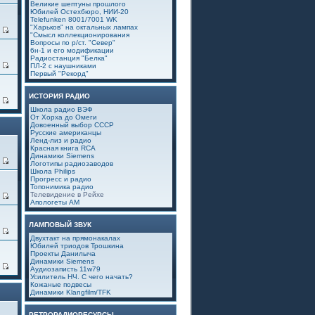
Великие шептуны прошлого
Юбилей Остехбюро, НИИ-20
Telefunken 8001/7001 WK
"Харьков" на октальных лампах
3
"Смысл коллекционирования
Вопросы по р/ст. "Север"
6н-1 и его модификации
Радиостанция "Белка"
0
ПЛ-2 с наушниками
Первый "Рекорд"
ИСТОРИЯ РАДИО
6
Школа радио ВЭФ
От Хорха до Омеги
Довоенный выбор СССР
Русские американцы
Ленд-лиз и радио
Красная книга RCA
Динамики Siemens
0
Логотипы радиозаводов
Школа Philips
Прогресс и радио
Топонимика радио
Телевидение в Рейхе
4
Апологеты АМ
ЛАМПОВЫЙ ЗВУК
0
Двухтакт на прямонакалах
Юбилей триодов Трошкина
Проекты Данилыча
Динамики Siemens
7
Аудиозаписть 11w79
Усилитель НЧ. С чего начать?
Кожаные подвесы
Динамики Klangfilm/TFK
РЕТРОРАДИОРЕСУРСЫ