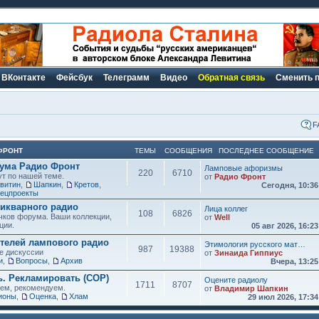
ВКонтакте
Фейсбук
Телеграмм
Видео
Обратная связь
Сменить 
F
ФРОНТ
ТЕМЫ
СООБЩЕНИЯ
ПОСЛЕДНЕЕ СООБЩЕНИЕ
рума Радио Фронт
Ламповые афоризмы
220
6710
ут по нашей теме.
от
Радио Фронт
витин
,
Шапкин
,
Кретов
,
Сегодня, 10:3
ецпроекты
икварного радио
Лица коллег
108
6826
чков форума. Ваши коллекции,
от
Well
ции.
05 авг 2026, 16:2
елей лампового радио
Этимология русского мат…
987
19388
е дискуссии
от
Зинаида Гиппиус
и
,
Вопросы
,
Архив
Вчера, 13:2
ь. Рекламировать (СОР)
Оцените радиолу
1711
8707
аем, рекомендуем.
от
Владимир Шапкин
ионы
,
Оценка
,
Хлам
29 июл 2026, 17:3