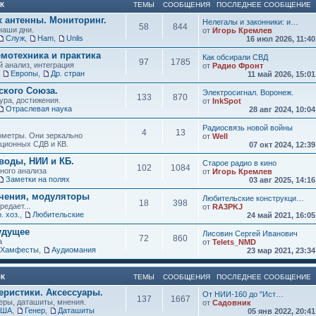
К
ТЕМЫ
СООБЩЕНИЯ
ПОСЛЕДНЕЕ СООБЩЕНИЕ
х антенны. Мониторинг.
Нелегалы и законники: и…
58
844
наши дни.
от
Игорь Кремлев
Служ
,
Ham
,
Unlis
16 июл 2026, 11:4
мотехника и практика
Как обсирали СВД
97
1785
 анализ, интеграция
от
Радио Фронт
,
Европы
,
Др. стран
11 май 2026, 15:0
кого Союза.
Электросигнал. Воронеж.
133
870
ура, достижения.
от
InkSpot
Отраслевая наука
28 авг 2024, 10:0
Радиосвязь новой войны
4
13
нометры. Они зеркально
от
Well
иционных СДВ и КВ.
07 окт 2024, 12:3
воды, НИИ и КБ.
Старое радио в кино
102
1084
зного анализа
от
Игорь Кремлев
Заметки на полях
03 авг 2025, 14:1
учения, модуляторы
Любительские конструкци…
18
398
редает...
от
RA3PKJ
. хоз.
,
Любительские
24 май 2021, 16:0
удущее
Лисовин Сергей Иванович
72
860
а
от
Telets_NMD
Хамфесты
,
Аудиомания
23 мар 2021, 23:3
ОК
ТЕМЫ
СООБЩЕНИЯ
ПОСЛЕДНЕЕ СООБЩЕНИЕ
еристики. Аксессуары.
От НИИ-160 до "Ист…
137
1667
ры, даташиты, мнения.
от
Садовник
США
,
Генер
,
Даташиты
05 янв 2022, 20:4