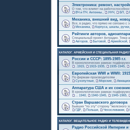
Электроника: ремонт, настрой
О том, что влияет на работоспособнос
ВЧ и ПЧ. Антенны.
,
УНЧ
,
БП
,
Механика, внешний вид, ново
Все, в радио, что прямо не связано с 
Механика
,
Корпуса, шкалы, ручки,
Рейтинги авторов, адиоаппар
Специальный проект Антрадио. Тема-а
Авторов
,
Бытовой
,
Армейской
,
КАТАЛОГ. АРМЕЙСКАЯ И СПЕЦИАЛЬНАЯ РАДИОТ
России и СССР: 1895-1985 г.г.
В хронологических рамках подфорумо
..1915
,
1915-1935
,
1935-1945
,
Европейская WWI и WWII: 1915
По фирмам-производителям .
Сухопутные
,
Морские
,
Авиацио
Аппаратура США и их союзни
В хронологических рамках подфорумо
... 1940
,
1940-1945
,
1945-1965
,
Стран Варшавского договора
Бывших "по эту" сторону "железного з
ГДР
,
Польши
,
Чехословакии
,
КАТАЛОГ. ВЕЩАТЕЛЬНОЕ РАДИО И ТЕЛЕВИДЕН
Радио Российской Империи и