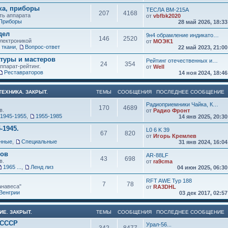
ка, приборы
ТЕСЛА ВМ-215А
207
4168
ть аппарата
от
vbfbk2020
Приборы
28 май 2026, 18:3
дел
9н4 обрамление индикато…
146
2520
электроникой
от
МОЭК1
 ткани
,
Вопрос-ответ
22 май 2023, 21:0
атуры и мастеров
Рейтинг отечественных и…
24
354
ппарат-рейтинг.
от
Well
Реставраторов
14 ноя 2024, 18:4
ЕХНИКА. ЗАКРЫТ.
ТЕМЫ
СООБЩЕНИЯ
ПОСЛЕДНЕЕ СООБЩЕНИЕ
Радиоприемники Чайка, К…
170
4689
в.
от
Радио Фронт
1945-1955
,
1955-1985
14 янв 2025, 20:3
-1945.
L0 6 K 39
67
820
от
Игорь Кремлев
нные
,
Специальные
31 янв 2024, 16:0
ков
AR-88LF
43
698
в.
от
ra9cma
1965 ...
,
Ленд лиз
04 июн 2025, 06:3
RFT AWE Typ 188
7
78
анавеса"
от
RA3DHL
Венгрии
03 дек 2017, 02:5
ИЕ. ЗАКРЫТ.
ТЕМЫ
СООБЩЕНИЯ
ПОСЛЕДНЕЕ СООБЩЕНИЕ
 СССР
Урал-56...