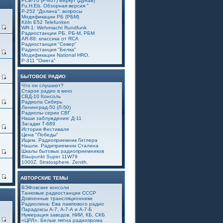
РСБ-70 (Р-807) Беркут (Дунай)
Fu.H.Eb. Обзорная версия "
Р-252 "Долина": вопросы
Модификации РБ (РБМ)
Köln E52 Telefunken
0
WR-1: Wehrmacht Rundfunk
Радиостанции РБ, РБ-М, РБМ
AR-88: классика от RCA
Радиостанция "Север"
Радиостанция "Белка"
1
Модификации National HRO.
Р-311 "Омега"
БЫТОВОЕ РАДИО
4
Что он слушают?
Старое радио в кино
СВД-10 Консоль
9
Радиола Сибирь
Ленинград-50 (Л-50)
Радиолы серии СВГ
Наши заблуждения: Д-11
Загадки Т-689
6
История Фестиваля
Цена "Победы"
Ищем. Радиоприемник Гитлера
Нашли. Радиприемник Сталина
Шкалы бытовых радиоприемников
5
Blaupunkt Super 11W79
1000Z. Stratosphere. Zenith.
4
АВТОРСКИЕ ТЕМЫ
ВЭФовские консоли
Танковые радиостанции СССР
Довоенные трансляционники
Радиолина: Ева лампового радио
Парадоксы А-7, А-7-А и А-7-Б
Нумерация заводов, НИИ, КБ, СКБ
1
«ЦРЛ». Белые пятна радиопрома