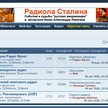
ВКонтакте
Фейсбук
Телеграмм
Видео
Обратная связь
Сменить 
F
ФРОНТ
ТЕМЫ
СООБЩЕНИЯ
ПОСЛЕДНЕЕ СООБЩЕНИЕ
рума Радио Фронт
Ламповые афоризмы
220
6710
ут по нашей теме.
от
Радио Фронт
витин
,
Шапкин
,
Кретов
,
Вчера, 10:3
ецпроекты
икварного радио
Лица коллег
108
6826
чков форума. Ваши коллекции,
от
Well
ции.
05 авг 2026, 16:2
елей лампового радио
Этимология русского мат…
987
19388
е дискуссии
от
Зинаида Гиппиус
и
,
Вопросы
,
Архив
06 авг 2026, 13:2
ь. Рекламировать (СОР)
Оцените радиолу
1711
8707
аем, рекомендуем.
от
Владимир Шапкин
ионы
,
Оценка
,
Хлам
29 июл 2026, 17:3