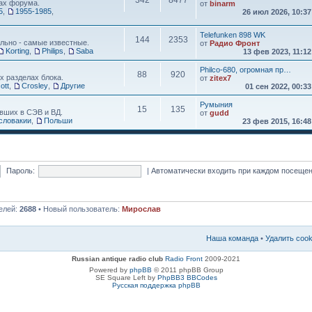
342
8477
ах форума.
от
binarm
5
,
1955-1985
,
26 июл 2026, 10:3
Telefunken 898 WK
144
2353
льно - самые известные.
от
Радио Фронт
Korting
,
Philips
,
Saba
13 фев 2023, 11:1
Philco-680, огромная пр…
88
920
х разделах блока.
от
zitex7
ott
,
Crosley
,
Другие
01 сен 2022, 00:3
Румыния
15
135
вших в СЭВ и ВД.
от
gudd
словакии
,
Польши
23 фев 2015, 16:4
Пароль:
|
Автоматически входить при каждом посеще
елей:
2688
• Новый пользователь:
Мирослав
Наша команда
•
Удалить coo
Russian antique radio club
Radio Front
2009-2021
Powered by
phpBB
© 2011 phpBB Group
SE Square Left by
PhpBB3 BBCodes
Русская поддержка phpBB