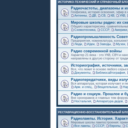
ИСТОРИКО-ТЕХНИЧЕСКИЙ И СПРАВОЧНЫЙ БЛО
Радиочастоты, диапазоны и и
Геофизика, история освоения, эфир в 
Антенны
,
ДВ
,
СВ
,
КВ
,
УКВ
,
Мировые школы радио: их схе
Общаяз характерисика, сравнительный
Схемотехника
,
СССР
,
Америки
Радиопромышленность Советс
Предприятия, номенклатура, конъюнкт
Люди
,
Идеи
,
Заводы
,
Музеи
,
Радио современной войны
Характер 21 века - это УКВ, СВЧ и на
направлены в другую сторону от трад
Историография, источники, за
Все, что лежит в основе любого серье
Документы
,
Библиосайтография
,
Радиопередатчики, виды изл
Вся аппаратура, которая излучает и пе
Арм. и спец.
,
Вещательные
,
Нар
Радио и социум. Прошлое и б
Вне хронорамок и главных тем форум
Ностальгия
,
Аппаратура дедов
,
РЕСТАВРАЦИОННО-ВОССТАНОВИТЕЛЬНЫЙ БЛ
Радиолампы. История. Характ
Мировые школы лампостроения: приме
Все лампы
,
СССР
,
Европы
,