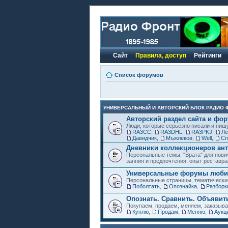
Сайт
Правила, доступ
Рейтинги
Список форумов
УНИВЕРСАЛЬНЫЙ И АВТОРСКИЙ БЛОК РАДИО 
Авторский раздел сайта и фо
Люди, которые серьёзно писали и пиш
RA3CC
,
RA3DHL
,
RA3PKJ
,
Ле
Давидчик
,
Мъжлеков
,
Well
,
Сп
Дневники коллекционеров ант
Персональные темы. "Врата" для нови
занния и предпочтения, опыт реставра
Универсальные форумы любит
Персональные страницы, тематически
Поболтать
,
Опознайка
,
Разборк
Опознать. Сравнить. Объявит
Покупаем, продаем, меняем, заказыв
Куплю
,
Продам
,
Меняю
,
Аукц