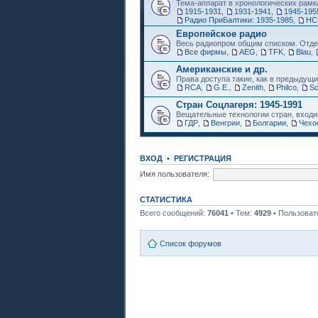
Тема-аппарат в хронологических рамк
1915-1931
,
1931-1941
,
1945-195
Радио ПриБалтики: 1935-1985
,
НС
Европейское радио
Весь радиопром общим списком. Отде
Все фирмы
,
AEG
,
TFK
,
Blau
,
Американские и др.
Права доступа такие, как в предыдущи
RCA
,
G.E.
,
Zenith
,
Philco
,
Sc
Стран Соцлагеря: 1945-1991
Вещательные технологии стран, входи
ГДР
,
Венгрии
,
Болгарии
,
Чехо
ВХОД
•
РЕГИСТРАЦИЯ
Имя пользователя:
СТАТИСТИКА
Всего сообщений:
76041
• Тем:
4929
• Пользоват
Список форумов