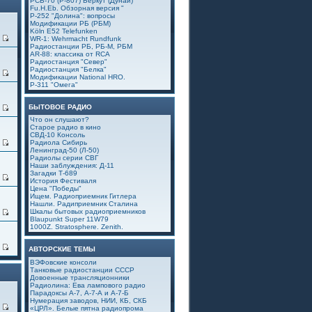
РСБ-70 (Р-807) Беркут (Дунай)
Fu.H.Eb. Обзорная версия "
Р-252 "Долина": вопросы
Модификации РБ (РБМ)
Köln E52 Telefunken
0
WR-1: Wehrmacht Rundfunk
Радиостанции РБ, РБ-М, РБМ
AR-88: классика от RCA
Радиостанция "Север"
Радиостанция "Белка"
1
Модификации National HRO.
Р-311 "Омега"
БЫТОВОЕ РАДИО
4
Что он слушают?
Старое радио в кино
СВД-10 Консоль
9
Радиола Сибирь
Ленинград-50 (Л-50)
Радиолы серии СВГ
Наши заблуждения: Д-11
Загадки Т-689
6
История Фестиваля
Цена "Победы"
Ищем. Радиоприемник Гитлера
Нашли. Радиприемник Сталина
Шкалы бытовых радиоприемников
5
Blaupunkt Super 11W79
1000Z. Stratosphere. Zenith.
4
АВТОРСКИЕ ТЕМЫ
ВЭФовские консоли
Танковые радиостанции СССР
Довоенные трансляционники
Радиолина: Ева лампового радио
Парадоксы А-7, А-7-А и А-7-Б
Нумерация заводов, НИИ, КБ, СКБ
1
«ЦРЛ». Белые пятна радиопрома