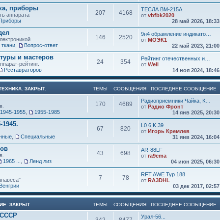
ка, приборы
ТЕСЛА ВМ-215А
207
4168
ть аппарата
от
vbfbk2020
Приборы
28 май 2026, 18:3
дел
9н4 обрамление индикато…
146
2520
электроникой
от
МОЭК1
 ткани
,
Вопрос-ответ
22 май 2023, 21:0
атуры и мастеров
Рейтинг отечественных и…
24
354
ппарат-рейтинг.
от
Well
Реставраторов
14 ноя 2024, 18:4
ЕХНИКА. ЗАКРЫТ.
ТЕМЫ
СООБЩЕНИЯ
ПОСЛЕДНЕЕ СООБЩЕНИЕ
Радиоприемники Чайка, К…
170
4689
в.
от
Радио Фронт
1945-1955
,
1955-1985
14 янв 2025, 20:3
-1945.
L0 6 K 39
67
820
от
Игорь Кремлев
нные
,
Специальные
31 янв 2024, 16:0
ков
AR-88LF
43
698
в.
от
ra9cma
1965 ...
,
Ленд лиз
04 июн 2025, 06:3
RFT AWE Typ 188
7
78
анавеса"
от
RA3DHL
Венгрии
03 дек 2017, 02:5
ИЕ. ЗАКРЫТ.
ТЕМЫ
СООБЩЕНИЯ
ПОСЛЕДНЕЕ СООБЩЕНИЕ
 СССР
Урал-56...