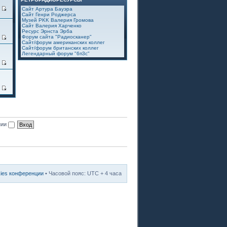
7
Сайт Артура Бауэра
Сайт Генри Роджерса
Музей PKK Валерия Громова
Сайт Валерия Харченко
Ресурс Эрнста Эрба
Форум сайта "Радиосканер"
2
Сайт/форум американских коллег
Сайт/форум британских коллег
Легендарный форум "6п3с"
3
8
нии
kies конференции
• Часовой пояс: UTC + 4 часа