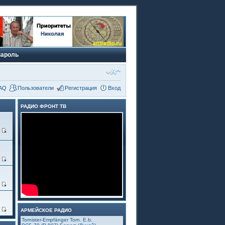
пароль
AQ
Пользователи
Регистрация
Вход
РАДИО ФРОНТ ТВ
6
3
5
4
АРМЕЙСКОЕ РАДИО
Tornister-Empfänger Torn. E.b.