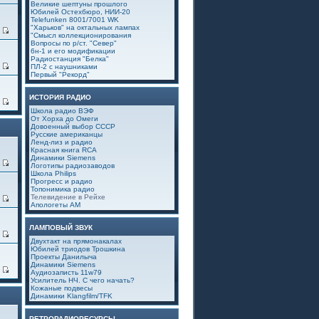
Великие шептуны прошлого
Юбилей Остехбюро, НИИ-20
Telefunken 8001/7001 WK
"Харьков" на октальных лампах
3
"Смысл коллекционирования
Вопросы по р/ст. "Север"
6н-1 и его модификации
Радиостанция "Белка"
0
ПЛ-2 с наушниками
Первый "Рекорд"
ИСТОРИЯ РАДИО
6
Школа радио ВЭФ
От Хорха до Омеги
Довоенный выбор СССР
Русские американцы
Ленд-лиз и радио
Красная книга RCA
Динамики Siemens
0
Логотипы радиозаводов
Школа Philips
Прогресс и радио
Топонимика радио
Телевидение в Рейхе
4
Апологеты АМ
ЛАМПОВЫЙ ЗВУК
0
Двухтакт на прямонакалах
Юбилей триодов Трошкина
Проекты Данилыча
Динамики Siemens
7
Аудиозаписть 11w79
Усилитель НЧ. С чего начать?
Кожаные подвесы
Динамики Klangfilm/TFK
РЕТРОРАДИОРЕСУРСЫ