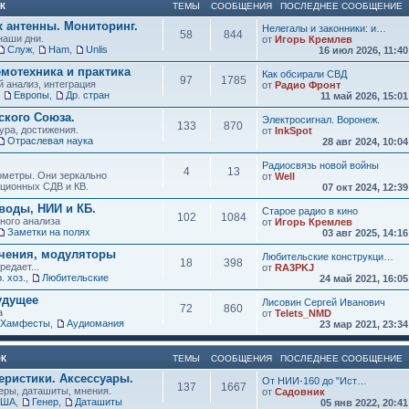
К
ТЕМЫ
СООБЩЕНИЯ
ПОСЛЕДНЕЕ СООБЩЕНИЕ
х антенны. Мониторинг.
Нелегалы и законники: и…
58
844
наши дни.
от
Игорь Кремлев
Служ
,
Ham
,
Unlis
16 июл 2026, 11:4
мотехника и практика
Как обсирали СВД
97
1785
 анализ, интеграция
от
Радио Фронт
,
Европы
,
Др. стран
11 май 2026, 15:0
кого Союза.
Электросигнал. Воронеж.
133
870
ура, достижения.
от
InkSpot
Отраслевая наука
28 авг 2024, 10:0
Радиосвязь новой войны
4
13
нометры. Они зеркально
от
Well
иционных СДВ и КВ.
07 окт 2024, 12:3
воды, НИИ и КБ.
Старое радио в кино
102
1084
зного анализа
от
Игорь Кремлев
Заметки на полях
03 авг 2025, 14:1
учения, модуляторы
Любительские конструкци…
18
398
редает...
от
RA3PKJ
. хоз.
,
Любительские
24 май 2021, 16:0
удущее
Лисовин Сергей Иванович
72
860
а
от
Telets_NMD
Хамфесты
,
Аудиомания
23 мар 2021, 23:3
ОК
ТЕМЫ
СООБЩЕНИЯ
ПОСЛЕДНЕЕ СООБЩЕНИЕ
еристики. Аксессуары.
От НИИ-160 до "Ист…
137
1667
ры, даташиты, мнения.
от
Садовник
США
,
Генер
,
Даташиты
05 янв 2022, 20:4