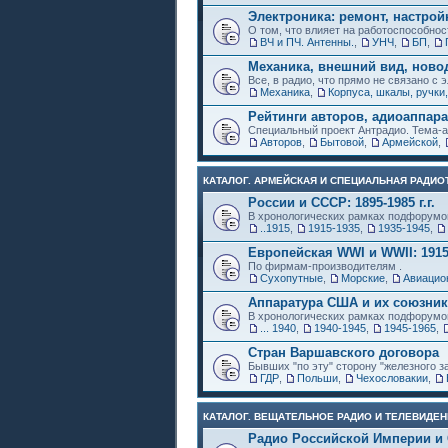
Электроника: ремонт, настрой
О том, что влияет на работоспособнос
ВЧ и ПЧ. Антенны.
,
УНЧ
,
БП
,
Механика, внешний вид, ново
Все, в радио, что прямо не связано с 
Механика
,
Корпуса, шкалы, ручки,
Рейтинги авторов, адиоаппар
Специальный проект Антрадио. Тема-а
Авторов
,
Бытовой
,
Армейской
,
КАТАЛОГ. АРМЕЙСКАЯ И СПЕЦИАЛЬНАЯ РАДИОТ
России и СССР: 1895-1985 г.г.
В хронологических рамках подфорумо
..1915
,
1915-1935
,
1935-1945
,
Европейская WWI и WWII: 1915
По фирмам-производителям .
Сухопутные
,
Морские
,
Авиацио
Аппаратура США и их союзни
В хронологических рамках подфорумо
... 1940
,
1940-1945
,
1945-1965
,
Стран Варшавского договора
Бывших "по эту" сторону "железного з
ГДР
,
Польши
,
Чехословакии
,
КАТАЛОГ. ВЕЩАТЕЛЬНОЕ РАДИО И ТЕЛЕВИДЕН
Радио Российской Империи и