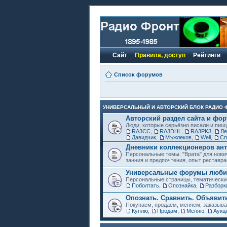
Сайт
Правила, доступ
Рейтинги
Список форумов
УНИВЕРСАЛЬНЫЙ И АВТОРСКИЙ БЛОК РАДИО 
Авторский раздел сайта и фо
Люди, которые серьёзно писали и пиш
RA3CC
,
RA3DHL
,
RA3PKJ
,
Ле
Давидчик
,
Мъжлеков
,
Well
,
Сп
Дневники коллекционеров ант
Персональные темы. "Врата" для нови
занния и предпочтения, опыт реставра
Универсальные форумы любит
Персональные страницы, тематически
Поболтать
,
Опознайка
,
Разборк
Опознать. Сравнить. Объявит
Покупаем, продаем, меняем, заказыв
Куплю
,
Продам
,
Меняю
,
Аукц