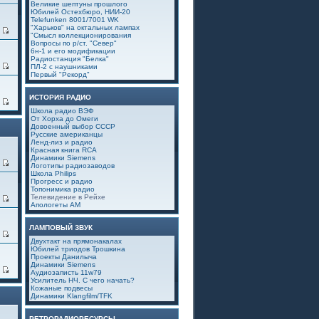
Великие шептуны прошлого
Юбилей Остехбюро, НИИ-20
Telefunken 8001/7001 WK
"Харьков" на октальных лампах
3
"Смысл коллекционирования
Вопросы по р/ст. "Север"
6н-1 и его модификации
Радиостанция "Белка"
0
ПЛ-2 с наушниками
Первый "Рекорд"
ИСТОРИЯ РАДИО
6
Школа радио ВЭФ
От Хорха до Омеги
Довоенный выбор СССР
Русские американцы
Ленд-лиз и радио
Красная книга RCA
Динамики Siemens
0
Логотипы радиозаводов
Школа Philips
Прогресс и радио
Топонимика радио
Телевидение в Рейхе
4
Апологеты АМ
ЛАМПОВЫЙ ЗВУК
0
Двухтакт на прямонакалах
Юбилей триодов Трошкина
Проекты Данилыча
Динамики Siemens
7
Аудиозаписть 11w79
Усилитель НЧ. С чего начать?
Кожаные подвесы
Динамики Klangfilm/TFK
РЕТРОРАДИОРЕСУРСЫ