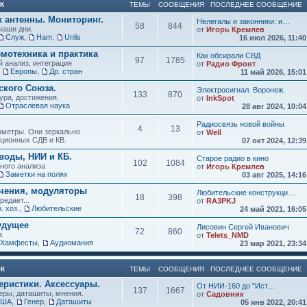
К
ТЕМЫ
СООБЩЕНИЯ
ПОСЛЕДНЕЕ СООБЩЕНИЕ
х антенны. Мониторинг.
Нелегалы и законники: и…
58
844
наши дни.
от
Игорь Кремлев
Служ
,
Ham
,
Unlis
16 июл 2026, 11:4
мотехника и практика
Как обсирали СВД
97
1785
 анализ, интеграция
от
Радио Фронт
,
Европы
,
Др. стран
11 май 2026, 15:0
кого Союза.
Электросигнал. Воронеж.
133
870
ура, достижения.
от
InkSpot
Отраслевая наука
28 авг 2024, 10:0
Радиосвязь новой войны
4
13
нометры. Они зеркально
от
Well
иционных СДВ и КВ.
07 окт 2024, 12:3
воды, НИИ и КБ.
Старое радио в кино
102
1084
зного анализа
от
Игорь Кремлев
Заметки на полях
03 авг 2025, 14:1
учения, модуляторы
Любительские конструкци…
18
398
редает...
от
RA3PKJ
. хоз.
,
Любительские
24 май 2021, 16:0
удущее
Лисовин Сергей Иванович
72
860
а
от
Telets_NMD
Хамфесты
,
Аудиомания
23 мар 2021, 23:3
ОК
ТЕМЫ
СООБЩЕНИЯ
ПОСЛЕДНЕЕ СООБЩЕНИЕ
еристики. Аксессуары.
От НИИ-160 до "Ист…
137
1667
ры, даташиты, мнения.
от
Садовник
США
,
Генер
,
Даташиты
05 янв 2022, 20:4