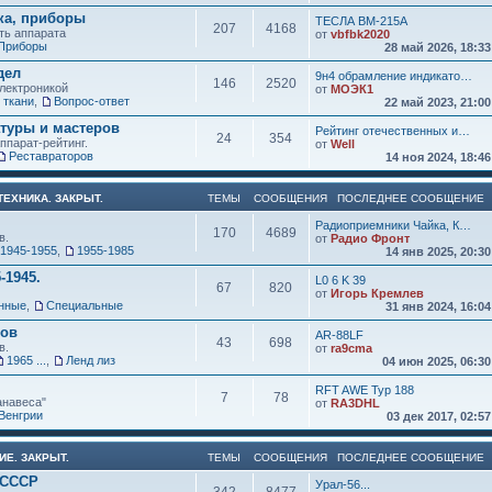
ка, приборы
ТЕСЛА ВМ-215А
207
4168
ть аппарата
от
vbfbk2020
Приборы
28 май 2026, 18:3
дел
9н4 обрамление индикато…
146
2520
электроникой
от
МОЭК1
 ткани
,
Вопрос-ответ
22 май 2023, 21:0
атуры и мастеров
Рейтинг отечественных и…
24
354
ппарат-рейтинг.
от
Well
Реставраторов
14 ноя 2024, 18:4
ЕХНИКА. ЗАКРЫТ.
ТЕМЫ
СООБЩЕНИЯ
ПОСЛЕДНЕЕ СООБЩЕНИЕ
Радиоприемники Чайка, К…
170
4689
в.
от
Радио Фронт
1945-1955
,
1955-1985
14 янв 2025, 20:3
-1945.
L0 6 K 39
67
820
от
Игорь Кремлев
нные
,
Специальные
31 янв 2024, 16:0
ков
AR-88LF
43
698
в.
от
ra9cma
1965 ...
,
Ленд лиз
04 июн 2025, 06:3
RFT AWE Typ 188
7
78
анавеса"
от
RA3DHL
Венгрии
03 дек 2017, 02:5
ИЕ. ЗАКРЫТ.
ТЕМЫ
СООБЩЕНИЯ
ПОСЛЕДНЕЕ СООБЩЕНИЕ
 СССР
Урал-56...