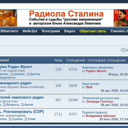
ВКонтакте
Фейсбук
Телеграмм
Видео
Обратная связь
Сменить 
F
ФРОНТ
ТЕМЫ
СООБЩЕНИЯ
ПОСЛЕДНЕЕ СООБЩЕНИЕ
рума Радио Фронт
Ламповые афоризмы
220
6710
ут по нашей теме.
от
Радио Фронт
витин
,
Шапкин
,
Кретов
,
Вчера, 10:3
ецпроекты
икварного радио
Лица коллег
108
6826
чков форума. Ваши коллекции,
от
Well
ции.
05 авг 2026, 16:2
елей лампового радио
Этимология русского мат…
987
19388
е дискуссии
от
Зинаида Гиппиус
и
,
Вопросы
,
Архив
06 авг 2026, 13:2
ь. Рекламировать (СОР)
Оцените радиолу
1711
8707
аем, рекомендуем.
от
Владимир Шапкин
ионы
,
Оценка
,
Хлам
29 июл 2026, 17:3