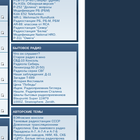
РСБ-70 (Р-807) Беркут (Дунай)
Fu.H.Eb. Обзорная версия "
Р-252 "Долина": вопросы
Модификации РБ (РБМ)
Köln E52 Telefunken
0
WR-1: Wehrmacht Rundfunk
Радиостанции РБ, РБ-М, РБМ
AR-88: классика от RCA
Радиостанция "Север"
Радиостанция "Белка"
1
Модификации National HRO.
Р-311 "Омега"
БЫТОВОЕ РАДИО
4
Что он слушают?
Старое радио в кино
СВД-10 Консоль
9
Радиола Сибирь
Ленинград-50 (Л-50)
Радиолы серии СВГ
Наши заблуждения: Д-11
Загадки Т-689
6
История Фестиваля
Цена "Победы"
Ищем. Радиоприемник Гитлера
Нашли. Радиприемник Сталина
Шкалы бытовых радиоприемников
5
Blaupunkt Super 11W79
1000Z. Stratosphere. Zenith.
4
АВТОРСКИЕ ТЕМЫ
ВЭФовские консоли
Танковые радиостанции СССР
Довоенные трансляционники
Радиолина: Ева лампового радио
Парадоксы А-7, А-7-А и А-7-Б
Нумерация заводов, НИИ, КБ, СКБ
1
«ЦРЛ». Белые пятна радиопрома