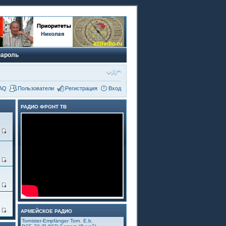
пароль
AQ
Пользователи
Регистрация
Вход
РАДИО ФРОНТ ТВ
6
3
5
4
АРМЕЙСКОЕ РАДИО
Tornister-Empfänger Torn. E.b.