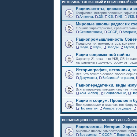
ИСТОРИКО-ТЕХНИЧЕСКИЙ И СПРАВОЧНЫЙ БЛО
Радиочастоты, диапазоны и и
Геофизика, история освоения, эфир в 
Антенны
,
ДВ
,
СВ
,
КВ
,
УКВ
,
Мировые школы радио: их схе
Общаяз характерисика, сравнительный
Схемотехника
,
СССР
,
Америки
Радиопромышленность Советс
Предприятия, номенклатура, конъюнкт
Люди
,
Идеи
,
Заводы
,
Музеи
,
Радио современной войны
Характер 21 века - это УКВ, СВЧ и на
направлены в другую сторону от трад
Историография, источники, за
Все, что лежит в основе любого серье
Документы
,
Библиосайтография
,
Радиопередатчики, виды изл
Вся аппаратура, которая излучает и пе
Арм. и спец.
,
Вещательные
,
Нар
Радио и социум. Прошлое и б
Вне хронорамок и главных тем форум
Ностальгия
,
Аппаратура дедов
,
РЕСТАВРАЦИОННО-ВОССТАНОВИТЕЛЬНЫЙ БЛ
Радиолампы. История. Характ
Мировые школы лампостроения: приме
Все лампы
,
СССР
,
Европы
,