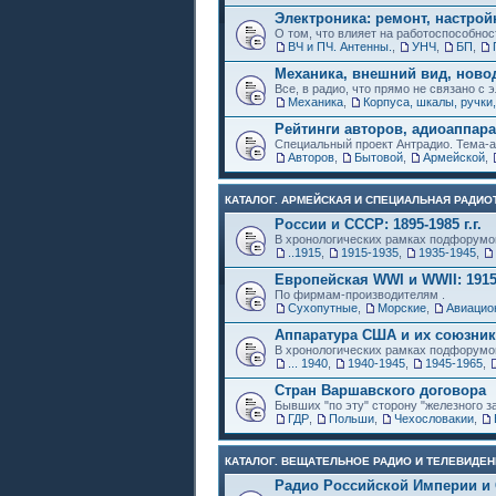
Электроника: ремонт, настрой
О том, что влияет на работоспособнос
ВЧ и ПЧ. Антенны.
,
УНЧ
,
БП
,
Механика, внешний вид, ново
Все, в радио, что прямо не связано с 
Механика
,
Корпуса, шкалы, ручки,
Рейтинги авторов, адиоаппар
Специальный проект Антрадио. Тема-а
Авторов
,
Бытовой
,
Армейской
,
КАТАЛОГ. АРМЕЙСКАЯ И СПЕЦИАЛЬНАЯ РАДИОТ
России и СССР: 1895-1985 г.г.
В хронологических рамках подфорумо
..1915
,
1915-1935
,
1935-1945
,
Европейская WWI и WWII: 1915
По фирмам-производителям .
Сухопутные
,
Морские
,
Авиацио
Аппаратура США и их союзни
В хронологических рамках подфорумо
... 1940
,
1940-1945
,
1945-1965
,
Стран Варшавского договора
Бывших "по эту" сторону "железного з
ГДР
,
Польши
,
Чехословакии
,
КАТАЛОГ. ВЕЩАТЕЛЬНОЕ РАДИО И ТЕЛЕВИДЕН
Радио Российской Империи и