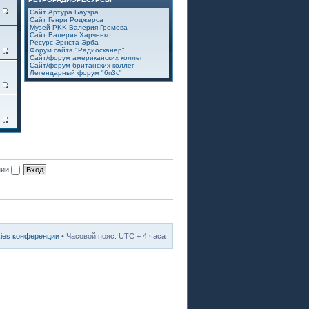
7
Сайт Артура Бауэра
Сайт Генри Роджерса
Музей PKK Валерия Громова
Сайт Валерия Харченко
Ресурс Эрнста Эрба
Форум сайта "Радиосканер"
2
Сайт/форум американских коллег
Сайт/форум британских коллег
Легендарный форум "6п3с"
3
8
нии
kies конференции
• Часовой пояс: UTC + 4 часа