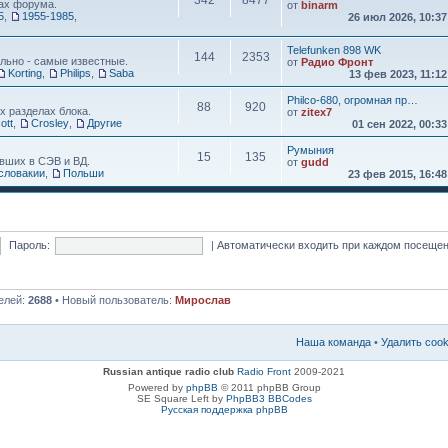
342
8477
ах форума.
от
binarm
5
,
1955-1985
,
26 июл 2026, 10:3
Telefunken 898 WK
144
2353
льно - самые известные.
от
Радио Фронт
Korting
,
Philips
,
Saba
13 фев 2023, 11:1
Philco-680, огромная пр…
88
920
х разделах блока.
от
zitex7
ott
,
Crosley
,
Другие
01 сен 2022, 00:3
Румыния
15
135
вших в СЭВ и ВД.
от
gudd
словакии
,
Польши
23 фев 2015, 16:4
Пароль:
|
Автоматически входить при каждом посеще
елей:
2688
• Новый пользователь:
Мирослав
Наша команда
•
Удалить coo
Russian antique radio club
Radio Front
2009-2021
Powered by
phpBB
© 2011 phpBB Group
SE Square Left by
PhpBB3 BBCodes
Русская поддержка phpBB