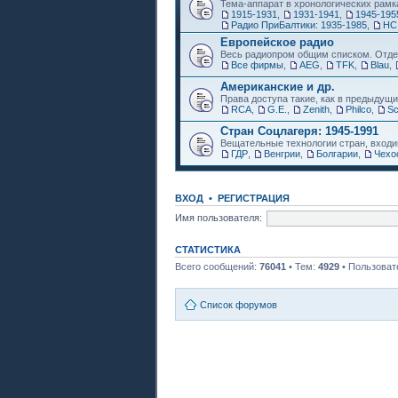
Тема-аппарат в хронологических рамк
1915-1931
,
1931-1941
,
1945-195
Радио ПриБалтики: 1935-1985
,
НС
Европейское радио
Весь радиопром общим списком. Отде
Все фирмы
,
AEG
,
TFK
,
Blau
,
Американские и др.
Права доступа такие, как в предыдущи
RCA
,
G.E.
,
Zenith
,
Philco
,
Sc
Стран Соцлагеря: 1945-1991
Вещательные технологии стран, входи
ГДР
,
Венгрии
,
Болгарии
,
Чехо
ВХОД
•
РЕГИСТРАЦИЯ
Имя пользователя:
СТАТИСТИКА
Всего сообщений:
76041
• Тем:
4929
• Пользоват
Список форумов