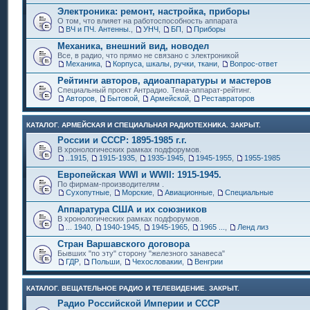
Электроника: ремонт, настройка, приборы
О том, что влияет на работоспособность аппарата
ВЧ и ПЧ. Антенны.
,
УНЧ
,
БП
,
Приборы
Механика, внешний вид, новодел
Все, в радио, что прямо не связано с электроникой
Механика
,
Корпуса, шкалы, ручки, ткани
,
Вопрос-ответ
Рейтинги авторов, адиоаппаратуры и мастеров
Специальный проект Антрадио. Тема-аппарат-рейтинг.
Авторов
,
Бытовой
,
Армейской
,
Реставраторов
КАТАЛОГ. АРМЕЙСКАЯ И СПЕЦИАЛЬНАЯ РАДИОТЕХНИКА. ЗАКРЫТ.
России и СССР: 1895-1985 г.г.
В хронологических рамках подфорумов.
..1915
,
1915-1935
,
1935-1945
,
1945-1955
,
1955-1985
Европейская WWI и WWII: 1915-1945.
По фирмам-производителям .
Сухопутные
,
Морские
,
Авиационные
,
Специальные
Аппаратура США и их союзников
В хронологических рамках подфорумов.
... 1940
,
1940-1945
,
1945-1965
,
1965 ...
,
Ленд лиз
Стран Варшавского договора
Бывших "по эту" сторону "железного занавеса"
ГДР
,
Польши
,
Чехословакии
,
Венгрии
КАТАЛОГ. ВЕЩАТЕЛЬНОЕ РАДИО И ТЕЛЕВИДЕНИЕ. ЗАКРЫТ.
Радио Российской Империи и СССР