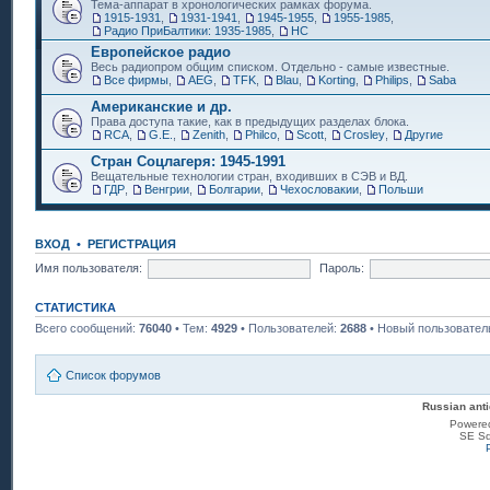
Тема-аппарат в хронологических рамках форума.
1915-1931
,
1931-1941
,
1945-1955
,
1955-1985
,
Радио ПриБалтики: 1935-1985
,
НС
Европейское радио
Весь радиопром общим списком. Отдельно - самые известные.
Все фирмы
,
AEG
,
TFK
,
Blau
,
Korting
,
Philips
,
Saba
Американские и др.
Права доступа такие, как в предыдущих разделах блока.
RCA
,
G.E.
,
Zenith
,
Philco
,
Scott
,
Crosley
,
Другие
Стран Соцлагеря: 1945-1991
Вещательные технологии стран, входивших в СЭВ и ВД.
ГДР
,
Венгрии
,
Болгарии
,
Чехословакии
,
Польши
ВХОД
•
РЕГИСТРАЦИЯ
Имя пользователя:
Пароль:
СТАТИСТИКА
Всего сообщений:
76040
• Тем:
4929
• Пользователей:
2688
• Новый пользовател
Список форумов
Russian anti
Powere
SE Sq