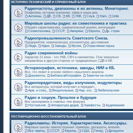
ИСТОРИКО-ТЕХНИЧЕСКИЙ И СПРАВОЧНЫЙ БЛОК
Радиочастоты, диапазоны и их антенны. Мониторинг.
Геофизика, история освоения, эфир в наши дни.
Антенны
,
ДВ
,
СВ
,
КВ
,
УКВ
,
Служ
,
Ham
,
Unlis
Мировые школы радио: их схемотехника и практика
Общаяз характерисика, сравнительный анализ, интеграция
Схемотехника
,
СССР
,
Америки
,
Европы
,
Др. стран
Радиопромышленность Советского Союза.
Предприятия, номенклатура, конъюнктура, достижения.
Люди
,
Идеи
,
Заводы
,
Музеи
,
Отраслевая наука
Радио современной войны
Характер 21 века - это УКВ, СВЧ и нанометры. Они зеркально
направлены в другую сторону от традиционных СДВ и КВ.
Историография, источники, заводы, НИИ и КБ.
Все, что лежит в основе любого серьезного анализа
Документы
,
Библиосайтография
,
Заметки на полях
Радиопередатчики, виды излучения, модуляторы
Вся аппаратура, которая излучает и передает...
Арм. и спец.
,
Вещательные
,
Нар. хоз.
,
Любительские
Радио и социум. Прошлое и будущее
Вне хронорамок и главных тем форума
Ностальгия
,
Аппаратура дедов
,
Хамфесты
,
Аудиомания
РЕСТАВРАЦИОННО-ВОССТАНОВИТЕЛЬНЫЙ БЛОК
Радиолампы. История. Характеристики. Аксессуары.
Мировые школы лампостроения: примеры, даташиты, мнения.
Все лампы
,
СССР
,
Европы
,
США
,
Генер
,
Даташиты