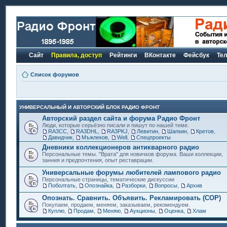
Сайт
Правила, доступ
Рейтинги
ВКонтакте
Фейсбук
Те
Список форумов
УНИВЕРСАЛЬНЫЙ И АВТОРСКИЙ БЛОК РАДИО ФРОНТ
Авторский раздел сайта и форума Радио Фронт
Люди, которые серьёзно писали и пишут по нашей теме.
RA3CC
,
RA3DHL
,
RA3PKJ
,
Левитин
,
Шапкин
,
Кретов
,
Давидчик
,
Мъжлеков
,
Well
,
Спецпроекты
Дневники коллекционеров антикварного радио
Персональные темы. "Врата" для новичков форума. Ваши коллекции,
занния и предпочтения, опыт реставрации.
Универсальные форумы любителей лампового радио
Персональные страницы, тематические дискуссии
Поболтать
,
Опознайка
,
Разборки
,
Вопросы
,
Архив
Опознать. Сравнить. Объявить. Рекламировать (СОР)
Покупаем, продаем, меняем, заказываем, рекомендуем.
Куплю
,
Продам
,
Меняю
,
Аукционы
,
Оценка
,
Хлам