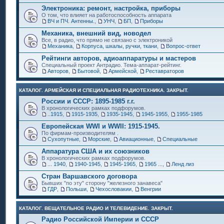
Электроника: ремонт, настройка, приборы
О том, что влияет на работоспособность аппарата
ВЧ и ПЧ. Антенны.
,
УНЧ
,
БП
,
Приборы
Механика, внешний вид, новодел
Все, в радио, что прямо не связано с электроникой
Механика
,
Корпуса, шкалы, ручки, ткани
,
Вопрос-ответ
Рейтинги авторов, адиоаппаратуры и мастеров
Специальный проект Антрадио. Тема-аппарат-рейтинг.
Авторов
,
Бытовой
,
Армейской
,
Реставраторов
КАТАЛОГ. АРМЕЙСКАЯ И СПЕЦИАЛЬНАЯ РАДИОТЕХНИКА. ЗАКРЫТ.
России и СССР: 1895-1985 г.г.
В хронологических рамках подфорумов.
..1915
,
1915-1935
,
1935-1945
,
1945-1955
,
1955-1985
Европейская WWI и WWII: 1915-1945.
По фирмам-производителям .
Сухопутные
,
Морские
,
Авиационные
,
Специальные
Аппаратура США и их союзников
В хронологических рамках подфорумов.
... 1940
,
1940-1945
,
1945-1965
,
1965 ...
,
Ленд лиз
Стран Варшавского договора
Бывших "по эту" сторону "железного занавеса"
ГДР
,
Польши
,
Чехословакии
,
Венгрии
КАТАЛОГ. ВЕЩАТЕЛЬНОЕ РАДИО И ТЕЛЕВИДЕНИЕ. ЗАКРЫТ.
Радио Российской Империи и СССР