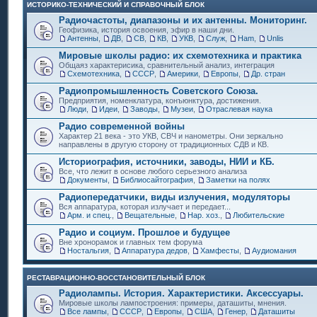
ИСТОРИКО-ТЕХНИЧЕСКИЙ И СПРАВОЧНЫЙ БЛОК
Радиочастоты, диапазоны и их антенны. Мониторинг.
Геофизика, история освоения, эфир в наши дни.
Антенны
,
ДВ
,
СВ
,
КВ
,
УКВ
,
Служ
,
Ham
,
Unlis
Мировые школы радио: их схемотехника и практика
Общаяз характерисика, сравнительный анализ, интеграция
Схемотехника
,
СССР
,
Америки
,
Европы
,
Др. стран
Радиопромышленность Советского Союза.
Предприятия, номенклатура, конъюнктура, достижения.
Люди
,
Идеи
,
Заводы
,
Музеи
,
Отраслевая наука
Радио современной войны
Характер 21 века - это УКВ, СВЧ и нанометры. Они зеркально
направлены в другую сторону от традиционных СДВ и КВ.
Историография, источники, заводы, НИИ и КБ.
Все, что лежит в основе любого серьезного анализа
Документы
,
Библиосайтография
,
Заметки на полях
Радиопередатчики, виды излучения, модуляторы
Вся аппаратура, которая излучает и передает...
Арм. и спец.
,
Вещательные
,
Нар. хоз.
,
Любительские
Радио и социум. Прошлое и будущее
Вне хронорамок и главных тем форума
Ностальгия
,
Аппаратура дедов
,
Хамфесты
,
Аудиомания
РЕСТАВРАЦИОННО-ВОССТАНОВИТЕЛЬНЫЙ БЛОК
Радиолампы. История. Характеристики. Аксессуары.
Мировые школы лампостроения: примеры, даташиты, мнения.
Все лампы
,
СССР
,
Европы
,
США
,
Генер
,
Даташиты