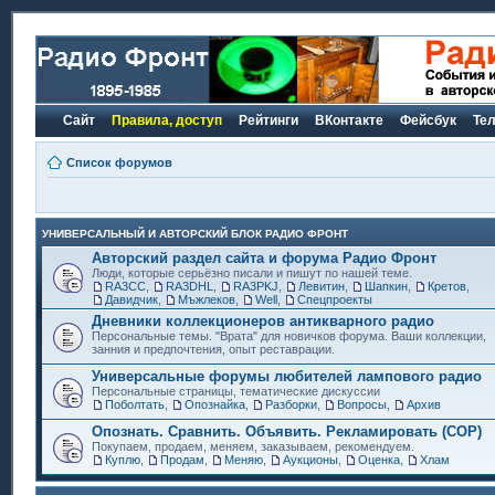
Сайт
Правила, доступ
Рейтинги
ВКонтакте
Фейсбук
Те
Список форумов
УНИВЕРСАЛЬНЫЙ И АВТОРСКИЙ БЛОК РАДИО ФРОНТ
Авторский раздел сайта и форума Радио Фронт
Люди, которые серьёзно писали и пишут по нашей теме.
RA3CC
,
RA3DHL
,
RA3PKJ
,
Левитин
,
Шапкин
,
Кретов
,
Давидчик
,
Мъжлеков
,
Well
,
Спецпроекты
Дневники коллекционеров антикварного радио
Персональные темы. "Врата" для новичков форума. Ваши коллекции,
занния и предпочтения, опыт реставрации.
Универсальные форумы любителей лампового радио
Персональные страницы, тематические дискуссии
Поболтать
,
Опознайка
,
Разборки
,
Вопросы
,
Архив
Опознать. Сравнить. Объявить. Рекламировать (СОР)
Покупаем, продаем, меняем, заказываем, рекомендуем.
Куплю
,
Продам
,
Меняю
,
Аукционы
,
Оценка
,
Хлам