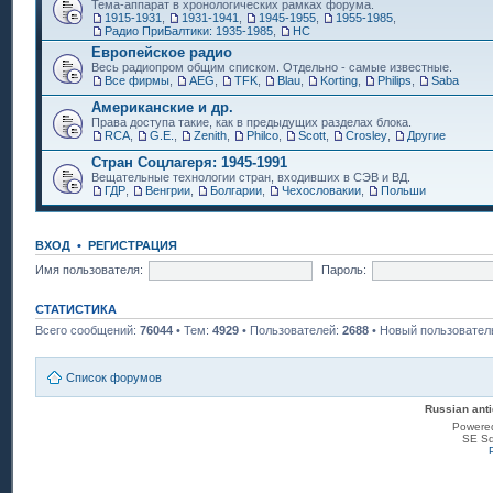
Тема-аппарат в хронологических рамках форума.
1915-1931
,
1931-1941
,
1945-1955
,
1955-1985
,
Радио ПриБалтики: 1935-1985
,
НС
Европейское радио
Весь радиопром общим списком. Отдельно - самые известные.
Все фирмы
,
AEG
,
TFK
,
Blau
,
Korting
,
Philips
,
Saba
Американские и др.
Права доступа такие, как в предыдущих разделах блока.
RCA
,
G.E.
,
Zenith
,
Philco
,
Scott
,
Crosley
,
Другие
Стран Соцлагеря: 1945-1991
Вещательные технологии стран, входивших в СЭВ и ВД.
ГДР
,
Венгрии
,
Болгарии
,
Чехословакии
,
Польши
ВХОД
•
РЕГИСТРАЦИЯ
Имя пользователя:
Пароль:
СТАТИСТИКА
Всего сообщений:
76044
• Тем:
4929
• Пользователей:
2688
• Новый пользовател
Список форумов
Russian anti
Powere
SE Sq