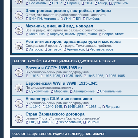
Все лампы
,
СССР
,
Европы
,
США
,
Генер
,
Даташиты
Электроника: ремонт, настройка, приборы
О том, что влияет на работоспособность аппарата
ВЧ и ПЧ. Антенны.
,
УНЧ
,
БП
,
Приборы
Механика, внешний вид, новодел
Все, в радио, что прямо не связано с электроникой
Механика
,
Корпуса, шкалы, ручки, ткани
,
Вопрос-ответ
Рейтинги авторов, адиоаппаратуры и мастеров
Специальный проект Антрадио. Тема-аппарат-рейтинг.
Авторов
,
Бытовой
,
Армейской
,
Реставраторов
КАТАЛОГ. АРМЕЙСКАЯ И СПЕЦИАЛЬНАЯ РАДИОТЕХНИКА. ЗАКРЫТ.
России и СССР: 1895-1985 г.г.
В хронологических рамках подфорумов.
..1915
,
1915-1935
,
1935-1945
,
1945-1955
,
1955-1985
Европейская WWI и WWII: 1915-1945.
По фирмам-производителям .
Сухопутные
,
Морские
,
Авиационные
,
Специальные
Аппаратура США и их союзников
В хронологических рамках подфорумов.
... 1940
,
1940-1945
,
1945-1965
,
1965 ...
,
Ленд лиз
Стран Варшавского договора
Бывших "по эту" сторону "железного занавеса"
ГДР
,
Польши
,
Чехословакии
,
Венгрии
КАТАЛОГ. ВЕЩАТЕЛЬНОЕ РАДИО И ТЕЛЕВИДЕНИЕ. ЗАКРЫТ.