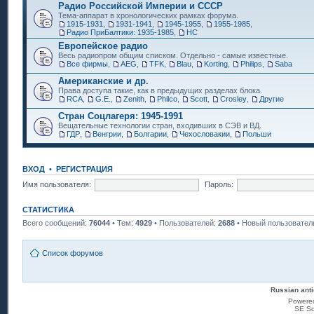
Радио Российской Империи и СССР
Тема-аппарат в хронологических рамках форума.
1915-1931
,
1931-1941
,
1945-1955
,
1955-1985
,
Радио ПриБалтики: 1935-1985
,
НС
Европейское радио
Весь радиопром общим списком. Отдельно - самые известные.
Все фирмы
,
AEG
,
TFK
,
Blau
,
Korting
,
Philips
,
Saba
Американские и др.
Права доступа такие, как в предыдущих разделах блока.
RCA
,
G.E.
,
Zenith
,
Philco
,
Scott
,
Crosley
,
Другие
Стран Соцлагеря: 1945-1991
Вещательные технологии стран, входивших в СЭВ и ВД.
ГДР
,
Венгрии
,
Болгарии
,
Чехословакии
,
Польши
ВХОД
•
РЕГИСТРАЦИЯ
Имя пользователя:
Пароль:
СТАТИСТИКА
Всего сообщений:
76044
• Тем:
4929
• Пользователей:
2688
• Новый пользовател
Список форумов
Russian anti
Powere
SE Sq