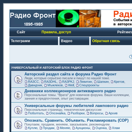
Сайт
Правила, доступ
Рейтинг
Телеграмм
Видео
Обратная связь
УНИВЕРСАЛЬНЫЙ И АВТОРСКИЙ БЛОК РАДИО ФРОНТ
Авторский раздел сайта и форума Радио Фронт
Люди, которые серьёзно писали и пишут по нашей теме.
RA3CC
,
RA3DHL
,
RA3PKJ
,
Левитин
,
Шапкин
,
Кретов
,
Давидчик
,
Мъжлеков
,
Well
,
Спецпроекты
Дневники коллекционеров антикварного радио
Персональные темы. "Врата" для новичков форума. Ваши коллекции,
занния и предпочтения, опыт реставрации.
Универсальные форумы любителей лампового радио
Персональные страницы, тематические дискуссии
Поболтать
,
Опознайка
,
Разборки
,
Вопросы
,
Архив
Опознать. Сравнить. Объявить. Рекламировать (СОР)
Покупаем, продаем, меняем, заказываем, рекомендуем.
Куплю
,
Продам
,
Меняю
,
Аукционы
,
Оценка
,
Хлам