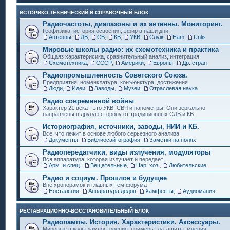
ИСТОРИКО-ТЕХНИЧЕСКИЙ И СПРАВОЧНЫЙ БЛОК
Радиочастоты, диапазоны и их антенны. Мониторинг.
Геофизика, история освоения, эфир в наши дни.
Антенны
,
ДВ
,
СВ
,
КВ
,
УКВ
,
Служ
,
Ham
,
Unlis
Мировые школы радио: их схемотехника и практика
Общаяз характерисика, сравнительный анализ, интеграция
Схемотехника
,
СССР
,
Америки
,
Европы
,
Др. стран
Радиопромышленность Советского Союза.
Предприятия, номенклатура, конъюнктура, достижения.
Люди
,
Идеи
,
Заводы
,
Музеи
,
Отраслевая наука
Радио современной войны
Характер 21 века - это УКВ, СВЧ и нанометры. Они зеркально
направлены в другую сторону от традиционных СДВ и КВ.
Историография, источники, заводы, НИИ и КБ.
Все, что лежит в основе любого серьезного анализа
Документы
,
Библиосайтография
,
Заметки на полях
Радиопередатчики, виды излучения, модуляторы
Вся аппаратура, которая излучает и передает...
Арм. и спец.
,
Вещательные
,
Нар. хоз.
,
Любительские
Радио и социум. Прошлое и будущее
Вне хронорамок и главных тем форума
Ностальгия
,
Аппаратура дедов
,
Хамфесты
,
Аудиомания
РЕСТАВРАЦИОННО-ВОССТАНОВИТЕЛЬНЫЙ БЛОК
Радиолампы. История. Характеристики. Аксессуары.
Мировые школы лампостроения: примеры, даташиты, мнения.