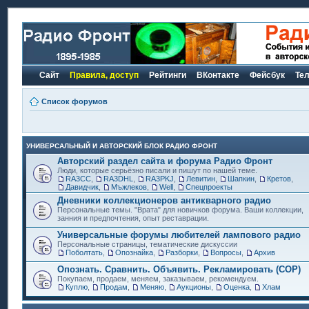
Сайт
Правила, доступ
Рейтинги
ВКонтакте
Фейсбук
Те
Список форумов
УНИВЕРСАЛЬНЫЙ И АВТОРСКИЙ БЛОК РАДИО ФРОНТ
Авторский раздел сайта и форума Радио Фронт
Люди, которые серьёзно писали и пишут по нашей теме.
RA3CC
,
RA3DHL
,
RA3PKJ
,
Левитин
,
Шапкин
,
Кретов
,
Давидчик
,
Мъжлеков
,
Well
,
Спецпроекты
Дневники коллекционеров антикварного радио
Персональные темы. "Врата" для новичков форума. Ваши коллекции,
занния и предпочтения, опыт реставрации.
Универсальные форумы любителей лампового радио
Персональные страницы, тематические дискуссии
Поболтать
,
Опознайка
,
Разборки
,
Вопросы
,
Архив
Опознать. Сравнить. Объявить. Рекламировать (СОР)
Покупаем, продаем, меняем, заказываем, рекомендуем.
Куплю
,
Продам
,
Меняю
,
Аукционы
,
Оценка
,
Хлам