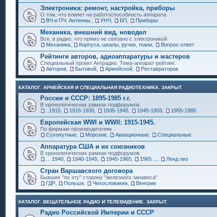
Электроника: ремонт, настройка, приборы
О том, что влияет на работоспособность аппарата
ВЧ и ПЧ. Антенны.
,
УНЧ
,
БП
,
Приборы
Механика, внешний вид, новодел
Все, в радио, что прямо не связано с электроникой
Механика
,
Корпуса, шкалы, ручки, ткани
,
Вопрос-ответ
Рейтинги авторов, адиоаппаратуры и мастеров
Специальный проект Антрадио. Тема-аппарат-рейтинг.
Авторов
,
Бытовой
,
Армейской
,
Реставраторов
КАТАЛОГ. АРМЕЙСКАЯ И СПЕЦИАЛЬНАЯ РАДИОТЕХНИКА. ЗАКРЫТ.
России и СССР: 1895-1985 г.г.
В хронологических рамках подфорумов.
..1915
,
1915-1935
,
1935-1945
,
1945-1955
,
1955-1985
Европейская WWI и WWII: 1915-1945.
По фирмам-производителям .
Сухопутные
,
Морские
,
Авиационные
,
Специальные
Аппаратура США и их союзников
В хронологических рамках подфорумов.
... 1940
,
1940-1945
,
1945-1965
,
1965 ...
,
Ленд лиз
Стран Варшавского договора
Бывших "по эту" сторону "железного занавеса"
ГДР
,
Польши
,
Чехословакии
,
Венгрии
КАТАЛОГ. ВЕЩАТЕЛЬНОЕ РАДИО И ТЕЛЕВИДЕНИЕ. ЗАКРЫТ.
Радио Российской Империи и СССР