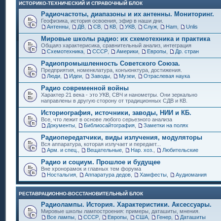
ИСТОРИКО-ТЕХНИЧЕСКИЙ И СПРАВОЧНЫЙ БЛОК
Радиочастоты, диапазоны и их антенны. Мониторинг.
Геофизика, история освоения, эфир в наши дни.
Антенны
,
ДВ
,
СВ
,
КВ
,
УКВ
,
Служ
,
Ham
,
Unlis
Мировые школы радио: их схемотехника и практика
Общаяз характерисика, сравнительный анализ, интеграция
Схемотехника
,
СССР
,
Америки
,
Европы
,
Др. стран
Радиопромышленность Советского Союза.
Предприятия, номенклатура, конъюнктура, достижения.
Люди
,
Идеи
,
Заводы
,
Музеи
,
Отраслевая наука
Радио современной войны
Характер 21 века - это УКВ, СВЧ и нанометры. Они зеркально
направлены в другую сторону от традиционных СДВ и КВ.
Историография, источники, заводы, НИИ и КБ.
Все, что лежит в основе любого серьезного анализа
Документы
,
Библиосайтография
,
Заметки на полях
Радиопередатчики, виды излучения, модуляторы
Вся аппаратура, которая излучает и передает...
Арм. и спец.
,
Вещательные
,
Нар. хоз.
,
Любительские
Радио и социум. Прошлое и будущее
Вне хронорамок и главных тем форума
Ностальгия
,
Аппаратура дедов
,
Хамфесты
,
Аудиомания
РЕСТАВРАЦИОННО-ВОССТАНОВИТЕЛЬНЫЙ БЛОК
Радиолампы. История. Характеристики. Аксессуары.
Мировые школы лампостроения: примеры, даташиты, мнения.
Все лампы
,
СССР
,
Европы
,
США
,
Генер
,
Даташиты