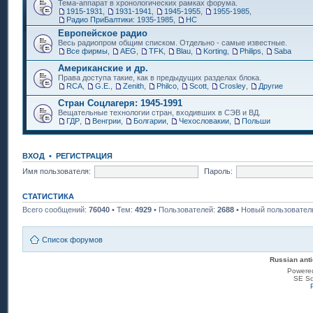
Тема-аппарат в хронологических рамках форума.
1915-1931
,
1931-1941
,
1945-1955
,
1955-1985
,
Радио ПриБалтики: 1935-1985
,
НС
Европейское радио
Весь радиопром общим списком. Отдельно - самые известные.
Все фирмы
,
AEG
,
TFK
,
Blau
,
Korting
,
Philips
,
Saba
Американские и др.
Права доступа такие, как в предыдущих разделах блока.
RCA
,
G.E.
,
Zenith
,
Philco
,
Scott
,
Crosley
,
Другие
Стран Соцлагеря: 1945-1991
Вещательные технологии стран, входивших в СЭВ и ВД.
ГДР
,
Венгрии
,
Болгарии
,
Чехословакии
,
Польши
ВХОД
•
РЕГИСТРАЦИЯ
Имя пользователя:
Пароль:
СТАТИСТИКА
Всего сообщений:
76040
• Тем:
4929
• Пользователей:
2688
• Новый пользовател
Список форумов
Russian anti
Powere
SE Sq