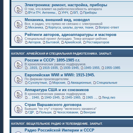
Электроника: ремонт, настройка, приборы
О том, что влияет на работоспособность аппарата
ВЧ и ПЧ. Антенны.
,
УНЧ
,
БП
,
Приборы
Механика, внешний вид, новодел
Все, в радио, что прямо не связано с электроникой
Механика
,
Корпуса, шкалы, ручки, ткани
,
Вопрос-ответ
Рейтинги авторов, адиоаппаратуры и мастеров
Специальный проект Антрадио. Тема-аппарат-рейтинг.
Авторов
,
Бытовой
,
Армейской
,
Реставраторов
КАТАЛОГ. АРМЕЙСКАЯ И СПЕЦИАЛЬНАЯ РАДИОТЕХНИКА. ЗАКРЫТ.
России и СССР: 1895-1985 г.г.
В хронологических рамках подфорумов.
..1915
,
1915-1935
,
1935-1945
,
1945-1955
,
1955-1985
Европейская WWI и WWII: 1915-1945.
По фирмам-производителям .
Сухопутные
,
Морские
,
Авиационные
,
Специальные
Аппаратура США и их союзников
В хронологических рамках подфорумов.
... 1940
,
1940-1945
,
1945-1965
,
1965 ...
,
Ленд лиз
Стран Варшавского договора
Бывших "по эту" сторону "железного занавеса"
ГДР
,
Польши
,
Чехословакии
,
Венгрии
КАТАЛОГ. ВЕЩАТЕЛЬНОЕ РАДИО И ТЕЛЕВИДЕНИЕ. ЗАКРЫТ.
Радио Российской Империи и СССР