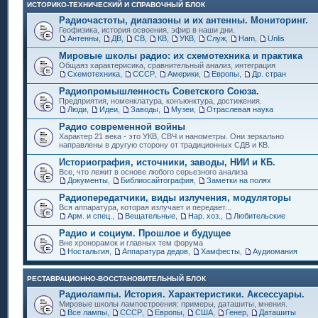
ИСТОРИКО-ТЕХНИЧЕСКИЙ И СПРАВОЧНЫЙ БЛОК
Радиочастоты, диапазоны и их антенны. Мониторинг.
Геофизика, история освоения, эфир в наши дни.
Антенны
,
ДВ
,
СВ
,
КВ
,
УКВ
,
Служ
,
Ham
,
Unlis
Мировые школы радио: их схемотехника и практика
Общаяз характерисика, сравнительный анализ, интеграция
Схемотехника
,
СССР
,
Америки
,
Европы
,
Др. стран
Радиопромышленность Советского Союза.
Предприятия, номенклатура, конъюнктура, достижения.
Люди
,
Идеи
,
Заводы
,
Музеи
,
Отраслевая наука
Радио современной войны
Характер 21 века - это УКВ, СВЧ и нанометры. Они зеркально
направлены в другую сторону от традиционных СДВ и КВ.
Историография, источники, заводы, НИИ и КБ.
Все, что лежит в основе любого серьезного анализа
Документы
,
Библиосайтография
,
Заметки на полях
Радиопередатчики, виды излучения, модуляторы
Вся аппаратура, которая излучает и передает...
Арм. и спец.
,
Вещательные
,
Нар. хоз.
,
Любительские
Радио и социум. Прошлое и будущее
Вне хронорамок и главных тем форума
Ностальгия
,
Аппаратура дедов
,
Хамфесты
,
Аудиомания
РЕСТАВРАЦИОННО-ВОССТАНОВИТЕЛЬНЫЙ БЛОК
Радиолампы. История. Характеристики. Аксессуары.
Мировые школы лампостроения: примеры, даташиты, мнения.
Все лампы
,
СССР
,
Европы
,
США
,
Генер
,
Даташиты