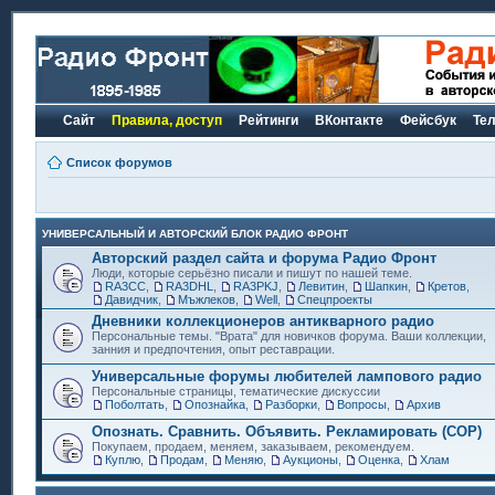
Сайт
Правила, доступ
Рейтинги
ВКонтакте
Фейсбук
Те
Список форумов
УНИВЕРСАЛЬНЫЙ И АВТОРСКИЙ БЛОК РАДИО ФРОНТ
Авторский раздел сайта и форума Радио Фронт
Люди, которые серьёзно писали и пишут по нашей теме.
RA3CC
,
RA3DHL
,
RA3PKJ
,
Левитин
,
Шапкин
,
Кретов
,
Давидчик
,
Мъжлеков
,
Well
,
Спецпроекты
Дневники коллекционеров антикварного радио
Персональные темы. "Врата" для новичков форума. Ваши коллекции,
занния и предпочтения, опыт реставрации.
Универсальные форумы любителей лампового радио
Персональные страницы, тематические дискуссии
Поболтать
,
Опознайка
,
Разборки
,
Вопросы
,
Архив
Опознать. Сравнить. Объявить. Рекламировать (СОР)
Покупаем, продаем, меняем, заказываем, рекомендуем.
Куплю
,
Продам
,
Меняю
,
Аукционы
,
Оценка
,
Хлам