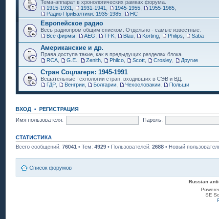
Тема-аппарат в хронологических рамках форума.
1915-1931
,
1931-1941
,
1945-1955
,
1955-1985
,
Радио ПриБалтики: 1935-1985
,
НС
Европейское радио
Весь радиопром общим списком. Отдельно - самые известные.
Все фирмы
,
AEG
,
TFK
,
Blau
,
Korting
,
Philips
,
Saba
Американские и др.
Права доступа такие, как в предыдущих разделах блока.
RCA
,
G.E.
,
Zenith
,
Philco
,
Scott
,
Crosley
,
Другие
Стран Соцлагеря: 1945-1991
Вещательные технологии стран, входивших в СЭВ и ВД.
ГДР
,
Венгрии
,
Болгарии
,
Чехословакии
,
Польши
ВХОД
•
РЕГИСТРАЦИЯ
Имя пользователя:
Пароль:
СТАТИСТИКА
Всего сообщений:
76041
• Тем:
4929
• Пользователей:
2688
• Новый пользовател
Список форумов
Russian anti
Powere
SE Sq