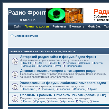
Сайт
Правила, доступ
Рейтинги
ВКонтакте
Фейсбук
Те
Список форумов
УНИВЕРСАЛЬНЫЙ И АВТОРСКИЙ БЛОК РАДИО ФРОНТ
Авторский раздел сайта и форума Радио Фронт
Люди, которые серьёзно писали и пишут по нашей теме.
RA3CC
,
RA3DHL
,
RA3PKJ
,
Левитин
,
Шапкин
,
Кретов
,
Давидчик
,
Мъжлеков
,
Well
,
Спецпроекты
Дневники коллекционеров антикварного радио
Персональные темы. "Врата" для новичков форума. Ваши коллекции,
занния и предпочтения, опыт реставрации.
Универсальные форумы любителей лампового радио
Персональные страницы, тематические дискуссии
Поболтать
,
Опознайка
,
Разборки
,
Вопросы
,
Архив
Опознать. Сравнить. Объявить. Рекламировать (СОР)
Покупаем, продаем, меняем, заказываем, рекомендуем.
Куплю
,
Продам
,
Меняю
,
Аукционы
,
Оценка
,
Хлам