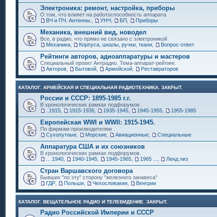
Электроника: ремонт, настройка, приборы
О том, что влияет на работоспособность аппарата
ВЧ и ПЧ. Антенны.
,
УНЧ
,
БП
,
Приборы
Механика, внешний вид, новодел
Все, в радио, что прямо не связано с электроникой
Механика
,
Корпуса, шкалы, ручки, ткани
,
Вопрос-ответ
Рейтинги авторов, адиоаппаратуры и мастеров
Специальный проект Антрадио. Тема-аппарат-рейтинг.
Авторов
,
Бытовой
,
Армейской
,
Реставраторов
КАТАЛОГ. АРМЕЙСКАЯ И СПЕЦИАЛЬНАЯ РАДИОТЕХНИКА. ЗАКРЫТ.
России и СССР: 1895-1985 г.г.
В хронологических рамках подфорумов.
..1915
,
1915-1935
,
1935-1945
,
1945-1955
,
1955-1985
Европейская WWI и WWII: 1915-1945.
По фирмам-производителям .
Сухопутные
,
Морские
,
Авиационные
,
Специальные
Аппаратура США и их союзников
В хронологических рамках подфорумов.
... 1940
,
1940-1945
,
1945-1965
,
1965 ...
,
Ленд лиз
Стран Варшавского договора
Бывших "по эту" сторону "железного занавеса"
ГДР
,
Польши
,
Чехословакии
,
Венгрии
КАТАЛОГ. ВЕЩАТЕЛЬНОЕ РАДИО И ТЕЛЕВИДЕНИЕ. ЗАКРЫТ.
Радио Российской Империи и СССР