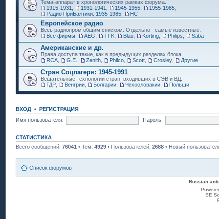
Тема-аппарат в хронологических рамках форума.
1915-1931
,
1931-1941
,
1945-1955
,
1955-1985
,
Радио ПриБалтики: 1935-1985
,
НС
Европейское радио
Весь радиопром общим списком. Отдельно - самые известные.
Все фирмы
,
AEG
,
TFK
,
Blau
,
Korting
,
Philips
,
Saba
Американские и др.
Права доступа такие, как в предыдущих разделах блока.
RCA
,
G.E.
,
Zenith
,
Philco
,
Scott
,
Crosley
,
Другие
Стран Соцлагеря: 1945-1991
Вещательные технологии стран, входивших в СЭВ и ВД.
ГДР
,
Венгрии
,
Болгарии
,
Чехословакии
,
Польши
ВХОД
•
РЕГИСТРАЦИЯ
Имя пользователя:
Пароль:
СТАТИСТИКА
Всего сообщений:
76041
• Тем:
4929
• Пользователей:
2688
• Новый пользовател
Список форумов
Russian anti
Powere
SE Sq