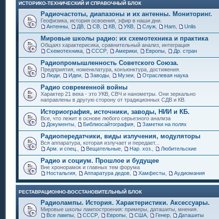
ИСТОРИКО-ТЕХНИЧЕСКИЙ И СПРАВОЧНЫЙ БЛОК
Радиочастоты, диапазоны и их антенны. Мониторинг.
Геофизика, история освоения, эфир в наши дни.
Антенны
,
ДВ
,
СВ
,
КВ
,
УКВ
,
Служ
,
Ham
,
Unlis
Мировые школы радио: их схемотехника и практика
Общаяз характерисика, сравнительный анализ, интеграция
Схемотехника
,
СССР
,
Америки
,
Европы
,
Др. стран
Радиопромышленность Советского Союза.
Предприятия, номенклатура, конъюнктура, достижения.
Люди
,
Идеи
,
Заводы
,
Музеи
,
Отраслевая наука
Радио современной войны
Характер 21 века - это УКВ, СВЧ и нанометры. Они зеркально
направлены в другую сторону от традиционных СДВ и КВ.
Историография, источники, заводы, НИИ и КБ.
Все, что лежит в основе любого серьезного анализа
Документы
,
Библиосайтография
,
Заметки на полях
Радиопередатчики, виды излучения, модуляторы
Вся аппаратура, которая излучает и передает...
Арм. и спец.
,
Вещательные
,
Нар. хоз.
,
Любительские
Радио и социум. Прошлое и будущее
Вне хронорамок и главных тем форума
Ностальгия
,
Аппаратура дедов
,
Хамфесты
,
Аудиомания
РЕСТАВРАЦИОННО-ВОССТАНОВИТЕЛЬНЫЙ БЛОК
Радиолампы. История. Характеристики. Аксессуары.
Мировые школы лампостроения: примеры, даташиты, мнения.
Все лампы
,
СССР
,
Европы
,
США
,
Генер
,
Даташиты