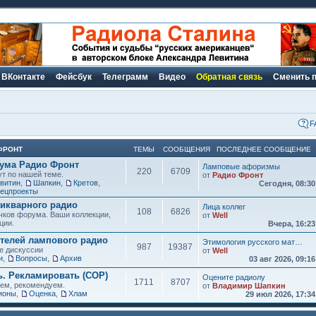
ВКонтакте
Фейсбук
Телеграмм
Видео
Обратная связь
Сменить 
F
ФРОНТ
ТЕМЫ
СООБЩЕНИЯ
ПОСЛЕДНЕЕ СООБЩЕНИЕ
рума Радио Фронт
Ламповые афоризмы
220
6709
ут по нашей теме.
от
Радио Фронт
витин
,
Шапкин
,
Кретов
,
Сегодня, 08:3
ецпроекты
икварного радио
Лица коллег
108
6826
чков форума. Ваши коллекции,
от
Well
ции.
Вчера, 16:2
елей лампового радио
Этимология русского мат…
987
19387
е дискуссии
от
Well
и
,
Вопросы
,
Архив
03 авг 2026, 09:1
ь. Рекламировать (СОР)
Оцените радиолу
1711
8707
аем, рекомендуем.
от
Владимир Шапкин
ионы
,
Оценка
,
Хлам
29 июл 2026, 17:3