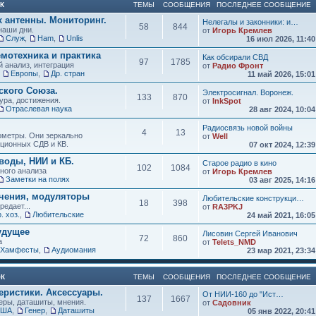
К
ТЕМЫ
СООБЩЕНИЯ
ПОСЛЕДНЕЕ СООБЩЕНИЕ
х антенны. Мониторинг.
Нелегалы и законники: и…
58
844
наши дни.
от
Игорь Кремлев
Служ
,
Ham
,
Unlis
16 июл 2026, 11:4
мотехника и практика
Как обсирали СВД
97
1785
 анализ, интеграция
от
Радио Фронт
,
Европы
,
Др. стран
11 май 2026, 15:0
кого Союза.
Электросигнал. Воронеж.
133
870
ура, достижения.
от
InkSpot
Отраслевая наука
28 авг 2024, 10:0
Радиосвязь новой войны
4
13
нометры. Они зеркально
от
Well
иционных СДВ и КВ.
07 окт 2024, 12:3
воды, НИИ и КБ.
Старое радио в кино
102
1084
зного анализа
от
Игорь Кремлев
Заметки на полях
03 авг 2025, 14:1
учения, модуляторы
Любительские конструкци…
18
398
редает...
от
RA3PKJ
. хоз.
,
Любительские
24 май 2021, 16:0
удущее
Лисовин Сергей Иванович
72
860
а
от
Telets_NMD
Хамфесты
,
Аудиомания
23 мар 2021, 23:3
ОК
ТЕМЫ
СООБЩЕНИЯ
ПОСЛЕДНЕЕ СООБЩЕНИЕ
еристики. Аксессуары.
От НИИ-160 до "Ист…
137
1667
ры, даташиты, мнения.
от
Садовник
США
,
Генер
,
Даташиты
05 янв 2022, 20:4