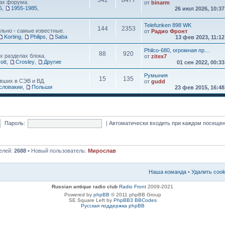
342
8477
ах форума.
от
binarm
5
,
1955-1985
,
26 июл 2026, 10:3
Telefunken 898 WK
144
2353
льно - самые известные.
от
Радио Фронт
Korting
,
Philips
,
Saba
13 фев 2023, 11:1
Philco-680, огромная пр…
88
920
х разделах блока.
от
zitex7
ott
,
Crosley
,
Другие
01 сен 2022, 00:3
Румыния
15
135
вших в СЭВ и ВД.
от
gudd
словакии
,
Польши
23 фев 2015, 16:4
Пароль:
|
Автоматически входить при каждом посеще
елей:
2688
• Новый пользователь:
Мирослав
Наша команда
•
Удалить coo
Russian antique radio club
Radio Front
2009-2021
Powered by
phpBB
© 2011 phpBB Group
SE Square Left by
PhpBB3 BBCodes
Русская поддержка phpBB