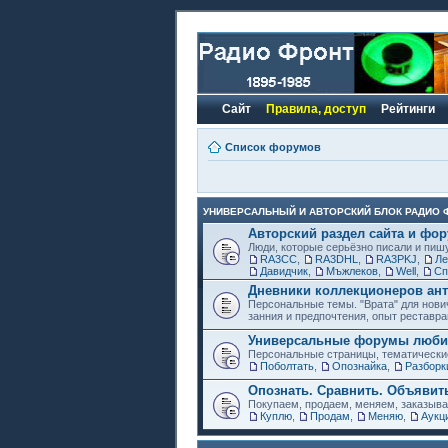
Сайт
Правила, доступ
Рейтинги
Список форумов
УНИВЕРСАЛЬНЫЙ И АВТОРСКИЙ БЛОК РАДИО 
Авторский раздел сайта и фо
Люди, которые серьёзно писали и пиш
RA3CC
,
RA3DHL
,
RA3PKJ
,
Ле
Давидчик
,
Мъжлеков
,
Well
,
Сп
Дневники коллекционеров ант
Персональные темы. "Врата" для нови
занния и предпочтения, опыт реставра
Универсальные форумы любит
Персональные страницы, тематически
Поболтать
,
Опознайка
,
Разборк
Опознать. Сравнить. Объявит
Покупаем, продаем, меняем, заказыв
Куплю
,
Продам
,
Меняю
,
Аукц