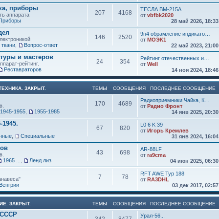
ка, приборы
ТЕСЛА ВМ-215А
207
4168
ть аппарата
от
vbfbk2020
Приборы
28 май 2026, 18:3
дел
9н4 обрамление индикато…
146
2520
электроникой
от
МОЭК1
 ткани
,
Вопрос-ответ
22 май 2023, 21:0
атуры и мастеров
Рейтинг отечественных и…
24
354
ппарат-рейтинг.
от
Well
Реставраторов
14 ноя 2024, 18:4
ЕХНИКА. ЗАКРЫТ.
ТЕМЫ
СООБЩЕНИЯ
ПОСЛЕДНЕЕ СООБЩЕНИЕ
Радиоприемники Чайка, К…
170
4689
в.
от
Радио Фронт
1945-1955
,
1955-1985
14 янв 2025, 20:3
-1945.
L0 6 K 39
67
820
от
Игорь Кремлев
нные
,
Специальные
31 янв 2024, 16:0
ков
AR-88LF
43
698
в.
от
ra9cma
1965 ...
,
Ленд лиз
04 июн 2025, 06:3
RFT AWE Typ 188
7
78
анавеса"
от
RA3DHL
Венгрии
03 дек 2017, 02:5
ИЕ. ЗАКРЫТ.
ТЕМЫ
СООБЩЕНИЯ
ПОСЛЕДНЕЕ СООБЩЕНИЕ
 СССР
Урал-56...