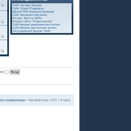
7
Сайт Артура Бауэра
Сайт Генри Роджерса
Музей PKK Валерия Громова
Сайт Валерия Харченко
Ресурс Эрнста Эрба
Форум сайта "Радиосканер"
2
Сайт/форум американских коллег
Сайт/форум британских коллег
Легендарный форум "6п3с"
3
8
нии
kies конференции
• Часовой пояс: UTC + 4 часа