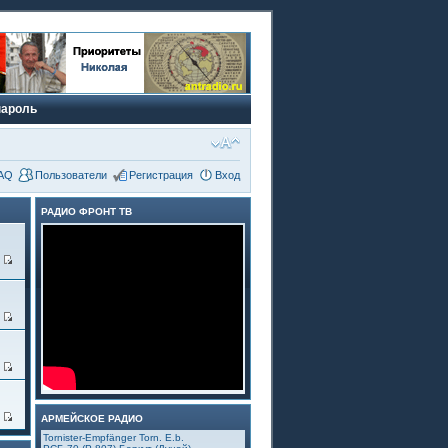
пароль
AQ
Пользователи
Регистрация
Вход
РАДИО ФРОНТ ТВ
0
3
6
4
АРМЕЙСКОЕ РАДИО
Tornister-Empfänger Torn. E.b.