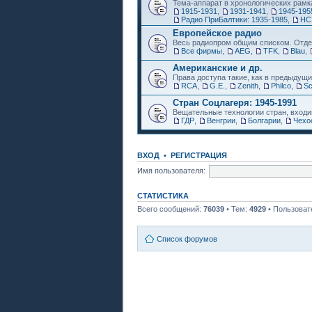
Тема-аппарат в хронологических рамк
1915-1931
,
1931-1941
,
1945-195
Радио ПриБалтики: 1935-1985
,
НС
Европейское радио
Весь радиопром общим списком. Отде
Все фирмы
,
AEG
,
TFK
,
Blau
,
Американские и др.
Права доступа такие, как в предыдущи
RCA
,
G.E.
,
Zenith
,
Philco
,
Sc
Стран Соцлагеря: 1945-1991
Вещательные технологии стран, входи
ГДР
,
Венгрии
,
Болгарии
,
Чехо
ВХОД
•
РЕГИСТРАЦИЯ
Имя пользователя:
СТАТИСТИКА
Всего сообщений:
76039
• Тем:
4929
• Пользоват
Список форумов