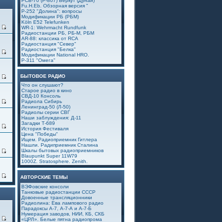
РСБ-70 (Р-807) Беркут (Дунай)
Fu.H.Eb. Обзорная версия "
Р-252 "Долина": вопросы
Модификации РБ (РБМ)
Köln E52 Telefunken
0
WR-1: Wehrmacht Rundfunk
Радиостанции РБ, РБ-М, РБМ
AR-88: классика от RCA
Радиостанция "Север"
Радиостанция "Белка"
1
Модификации National HRO.
Р-311 "Омега"
БЫТОВОЕ РАДИО
4
Что он слушают?
Старое радио в кино
СВД-10 Консоль
9
Радиола Сибирь
Ленинград-50 (Л-50)
Радиолы серии СВГ
Наши заблуждения: Д-11
Загадки Т-689
6
История Фестиваля
Цена "Победы"
Ищем. Радиоприемник Гитлера
Нашли. Радиприемник Сталина
Шкалы бытовых радиоприемников
5
Blaupunkt Super 11W79
1000Z. Stratosphere. Zenith.
4
АВТОРСКИЕ ТЕМЫ
ВЭФовские консоли
Танковые радиостанции СССР
Довоенные трансляционники
Радиолина: Ева лампового радио
Парадоксы А-7, А-7-А и А-7-Б
Нумерация заводов, НИИ, КБ, СКБ
1
«ЦРЛ». Белые пятна радиопрома