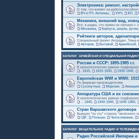
Электроника: ремонт, настрой
О том, что влияет на работоспособнос
ВЧ и ПЧ. Антенны.
,
УНЧ
,
БП
,
Механика, внешний вид, ново
Все, в радио, что прямо не связано с 
Механика
,
Корпуса, шкалы, ручки,
Рейтинги авторов, адиоаппар
Специальный проект Антрадио. Тема-а
Авторов
,
Бытовой
,
Армейской
,
КАТАЛОГ. АРМЕЙСКАЯ И СПЕЦИАЛЬНАЯ РАДИОТ
России и СССР: 1895-1985 г.г.
В хронологических рамках подфорумо
..1915
,
1915-1935
,
1935-1945
,
Европейская WWI и WWII: 1915
По фирмам-производителям .
Сухопутные
,
Морские
,
Авиацио
Аппаратура США и их союзни
В хронологических рамках подфорумо
... 1940
,
1940-1945
,
1945-1965
,
Стран Варшавского договора
Бывших "по эту" сторону "железного з
ГДР
,
Польши
,
Чехословакии
,
КАТАЛОГ. ВЕЩАТЕЛЬНОЕ РАДИО И ТЕЛЕВИДЕН
Радио Российской Империи и