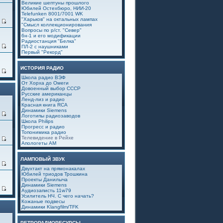
Великие шептуны прошлого
Юбилей Остехбюро, НИИ-20
Telefunken 8001/7001 WK
"Харьков" на октальных лампах
3
"Смысл коллекционирования
Вопросы по р/ст. "Север"
6н-1 и его модификации
Радиостанция "Белка"
0
ПЛ-2 с наушниками
Первый "Рекорд"
ИСТОРИЯ РАДИО
6
Школа радио ВЭФ
От Хорха до Омеги
Довоенный выбор СССР
Русские американцы
Ленд-лиз и радио
Красная книга RCA
Динамики Siemens
0
Логотипы радиозаводов
Школа Philips
Прогресс и радио
Топонимика радио
Телевидение в Рейхе
4
Апологеты АМ
ЛАМПОВЫЙ ЗВУК
0
Двухтакт на прямонакалах
Юбилей триодов Трошкина
Проекты Данилыча
Динамики Siemens
7
Аудиозаписть 11w79
Усилитель НЧ. С чего начать?
Кожаные подвесы
Динамики Klangfilm/TFK
РЕТРОРАДИОРЕСУРСЫ