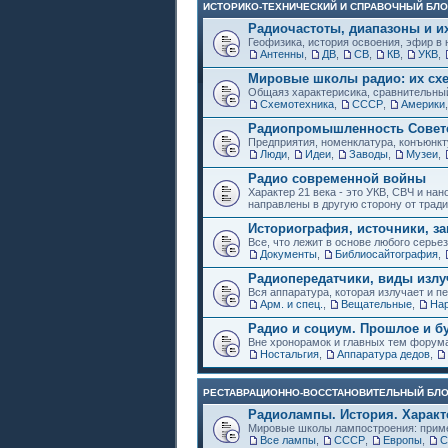
ИСТОРИКО-ТЕХНИЧЕСКИЙ И СПРАВОЧНЫЙ БЛО
Радиочастоты, диапазоны и и
Геофизика, история освоения, эфир в 
Антенны
,
ДВ
,
СВ
,
КВ
,
УКВ
,
Мировые школы радио: их схе
Общаяз характерисика, сравнительный
Схемотехника
,
СССР
,
Америки
Радиопромышленность Советс
Предприятия, номенклатура, конъюнкт
Люди
,
Идеи
,
Заводы
,
Музеи
,
Радио современной войны
Характер 21 века - это УКВ, СВЧ и на
направлены в другую сторону от трад
Историография, источники, за
Все, что лежит в основе любого серье
Документы
,
Библиосайтография
,
Радиопередатчики, виды изл
Вся аппаратура, которая излучает и пе
Арм. и спец.
,
Вещательные
,
Нар
Радио и социум. Прошлое и б
Вне хронорамок и главных тем форум
Ностальгия
,
Аппаратура дедов
,
РЕСТАВРАЦИОННО-ВОССТАНОВИТЕЛЬНЫЙ БЛ
Радиолампы. История. Характ
Мировые школы лампостроения: приме
Все лампы
,
СССР
,
Европы
,