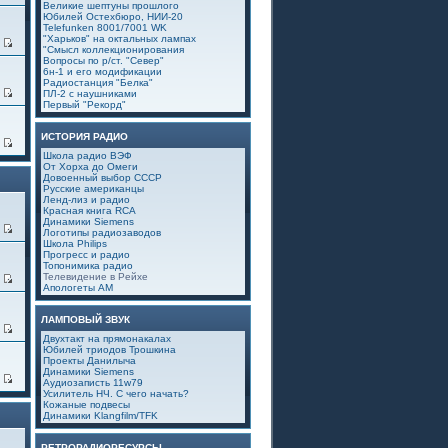
Великие шептуны прошлого
Юбилей Остехбюро, НИИ-20
Telefunken 8001/7001 WK
"Харьков" на октальных лампах
3
"Смысл коллекционирования
Вопросы по р/ст. "Север"
6н-1 и его модификации
Радиостанция "Белка"
0
ПЛ-2 с наушниками
Первый "Рекорд"
ИСТОРИЯ РАДИО
6
Школа радио ВЭФ
От Хорха до Омеги
Довоенный выбор СССР
Русские американцы
Ленд-лиз и радио
Красная книга RCA
Динамики Siemens
0
Логотипы радиозаводов
Школа Philips
Прогресс и радио
Топонимика радио
Телевидение в Рейхе
4
Апологеты АМ
ЛАМПОВЫЙ ЗВУК
0
Двухтакт на прямонакалах
Юбилей триодов Трошкина
Проекты Данилыча
Динамики Siemens
7
Аудиозаписть 11w79
Усилитель НЧ. С чего начать?
Кожаные подвесы
Динамики Klangfilm/TFK
РЕТРОРАДИОРЕСУРСЫ