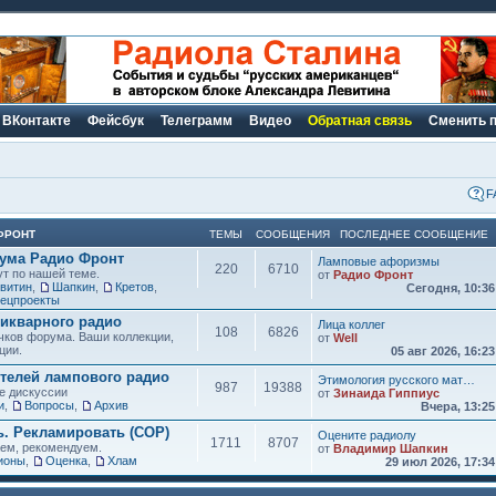
ВКонтакте
Фейсбук
Телеграмм
Видео
Обратная связь
Сменить 
F
ФРОНТ
ТЕМЫ
СООБЩЕНИЯ
ПОСЛЕДНЕЕ СООБЩЕНИЕ
рума Радио Фронт
Ламповые афоризмы
220
6710
ут по нашей теме.
от
Радио Фронт
витин
,
Шапкин
,
Кретов
,
Сегодня, 10:3
ецпроекты
икварного радио
Лица коллег
108
6826
чков форума. Ваши коллекции,
от
Well
ции.
05 авг 2026, 16:2
елей лампового радио
Этимология русского мат…
987
19388
е дискуссии
от
Зинаида Гиппиус
и
,
Вопросы
,
Архив
Вчера, 13:2
ь. Рекламировать (СОР)
Оцените радиолу
1711
8707
аем, рекомендуем.
от
Владимир Шапкин
ионы
,
Оценка
,
Хлам
29 июл 2026, 17:3