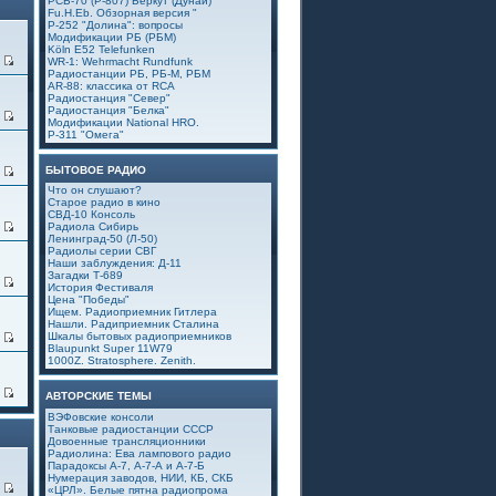
РСБ-70 (Р-807) Беркут (Дунай)
Fu.H.Eb. Обзорная версия "
Р-252 "Долина": вопросы
Модификации РБ (РБМ)
Köln E52 Telefunken
0
WR-1: Wehrmacht Rundfunk
Радиостанции РБ, РБ-М, РБМ
AR-88: классика от RCA
Радиостанция "Север"
Радиостанция "Белка"
1
Модификации National HRO.
Р-311 "Омега"
БЫТОВОЕ РАДИО
4
Что он слушают?
Старое радио в кино
СВД-10 Консоль
9
Радиола Сибирь
Ленинград-50 (Л-50)
Радиолы серии СВГ
Наши заблуждения: Д-11
Загадки Т-689
6
История Фестиваля
Цена "Победы"
Ищем. Радиоприемник Гитлера
Нашли. Радиприемник Сталина
Шкалы бытовых радиоприемников
5
Blaupunkt Super 11W79
1000Z. Stratosphere. Zenith.
4
АВТОРСКИЕ ТЕМЫ
ВЭФовские консоли
Танковые радиостанции СССР
Довоенные трансляционники
Радиолина: Ева лампового радио
Парадоксы А-7, А-7-А и А-7-Б
Нумерация заводов, НИИ, КБ, СКБ
1
«ЦРЛ». Белые пятна радиопрома