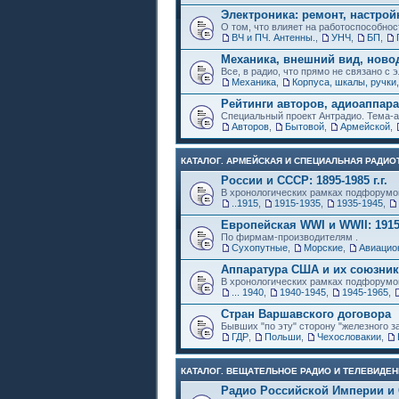
Электроника: ремонт, настрой
О том, что влияет на работоспособнос
ВЧ и ПЧ. Антенны.
,
УНЧ
,
БП
,
Механика, внешний вид, ново
Все, в радио, что прямо не связано с 
Механика
,
Корпуса, шкалы, ручки,
Рейтинги авторов, адиоаппар
Специальный проект Антрадио. Тема-а
Авторов
,
Бытовой
,
Армейской
,
КАТАЛОГ. АРМЕЙСКАЯ И СПЕЦИАЛЬНАЯ РАДИОТ
России и СССР: 1895-1985 г.г.
В хронологических рамках подфорумо
..1915
,
1915-1935
,
1935-1945
,
Европейская WWI и WWII: 1915
По фирмам-производителям .
Сухопутные
,
Морские
,
Авиацио
Аппаратура США и их союзни
В хронологических рамках подфорумо
... 1940
,
1940-1945
,
1945-1965
,
Стран Варшавского договора
Бывших "по эту" сторону "железного з
ГДР
,
Польши
,
Чехословакии
,
КАТАЛОГ. ВЕЩАТЕЛЬНОЕ РАДИО И ТЕЛЕВИДЕН
Радио Российской Империи и