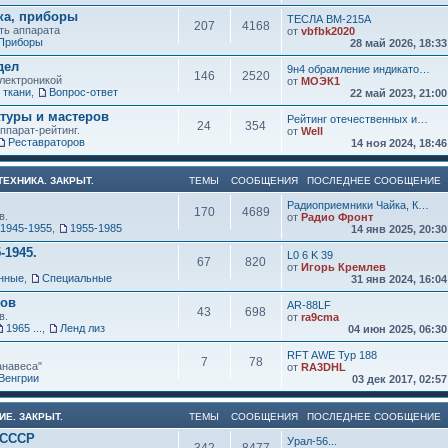
ка, приборы
ТЕСЛА ВМ-215А
207
4168
ть аппарата
от
vbfbk2020
Приборы
28 май 2026, 18:3
дел
9н4 обрамление индикато…
146
2520
электроникой
от
МОЭК1
 ткани
,
Вопрос-ответ
22 май 2023, 21:0
атуры и мастеров
Рейтинг отечественных и…
24
354
ппарат-рейтинг.
от
Well
Реставраторов
14 ноя 2024, 18:4
ЕХНИКА. ЗАКРЫТ.
ТЕМЫ
СООБЩЕНИЯ
ПОСЛЕДНЕЕ СООБЩЕНИЕ
Радиоприемники Чайка, К…
170
4689
в.
от
Радио Фронт
1945-1955
,
1955-1985
14 янв 2025, 20:3
-1945.
L0 6 K 39
67
820
от
Игорь Кремлев
нные
,
Специальные
31 янв 2024, 16:0
ков
AR-88LF
43
698
в.
от
ra9cma
1965 ...
,
Ленд лиз
04 июн 2025, 06:3
RFT AWE Typ 188
7
78
анавеса"
от
RA3DHL
Венгрии
03 дек 2017, 02:5
ИЕ. ЗАКРЫТ.
ТЕМЫ
СООБЩЕНИЯ
ПОСЛЕДНЕЕ СООБЩЕНИЕ
 СССР
Урал-56...