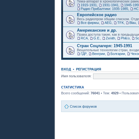
Тема-аппарат в хронологических рамк
1915-1931
,
1931-1941
,
1945-195
Радио ПриБалтики: 1935-1985
,
НС
Европейское радио
Весь радиопром общим списком. Отде
Все фирмы
,
AEG
,
TFK
,
Blau
,
Американские и др.
Права доступа такие, как в предыдущи
RCA
,
G.E.
,
Zenith
,
Philco
,
Sc
Стран Соцлагеря: 1945-1991
Вещательные технологии стран, входи
ГДР
,
Венгрии
,
Болгарии
,
Чехо
ВХОД
•
РЕГИСТРАЦИЯ
Имя пользователя:
СТАТИСТИКА
Всего сообщений:
76041
• Тем:
4929
• Пользоват
Список форумов