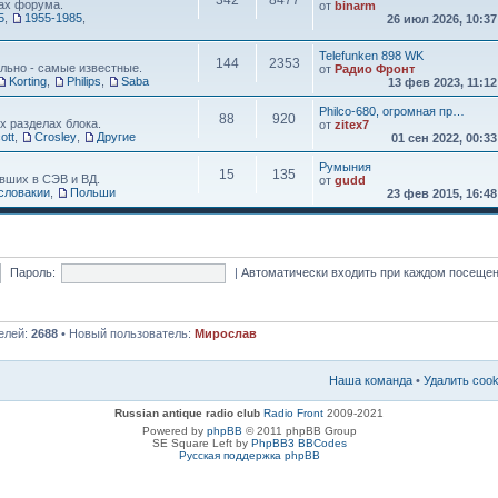
342
8477
ах форума.
от
binarm
5
,
1955-1985
,
26 июл 2026, 10:3
Telefunken 898 WK
144
2353
льно - самые известные.
от
Радио Фронт
Korting
,
Philips
,
Saba
13 фев 2023, 11:1
Philco-680, огромная пр…
88
920
х разделах блока.
от
zitex7
ott
,
Crosley
,
Другие
01 сен 2022, 00:3
Румыния
15
135
вших в СЭВ и ВД.
от
gudd
словакии
,
Польши
23 фев 2015, 16:4
Пароль:
|
Автоматически входить при каждом посеще
елей:
2688
• Новый пользователь:
Мирослав
Наша команда
•
Удалить coo
Russian antique radio club
Radio Front
2009-2021
Powered by
phpBB
© 2011 phpBB Group
SE Square Left by
PhpBB3 BBCodes
Русская поддержка phpBB