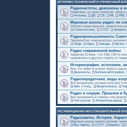
ИСТОРИКО-ТЕХНИЧЕСКИЙ И СПРАВОЧНЫЙ БЛО
Радиочастоты, диапазоны и и
Геофизика, история освоения, эфир в 
Антенны
,
ДВ
,
СВ
,
КВ
,
УКВ
,
Мировые школы радио: их схе
Общаяз характерисика, сравнительный
Схемотехника
,
СССР
,
Америки
Радиопромышленность Советс
Предприятия, номенклатура, конъюнкт
Люди
,
Идеи
,
Заводы
,
Музеи
,
Радио современной войны
Характер 21 века - это УКВ, СВЧ и на
направлены в другую сторону от трад
Историография, источники, за
Все, что лежит в основе любого серье
Документы
,
Библиосайтография
,
Радиопередатчики, виды изл
Вся аппаратура, которая излучает и пе
Арм. и спец.
,
Вещательные
,
Нар
Радио и социум. Прошлое и б
Вне хронорамок и главных тем форум
Ностальгия
,
Аппаратура дедов
,
РЕСТАВРАЦИОННО-ВОССТАНОВИТЕЛЬНЫЙ БЛ
Радиолампы. История. Характ
Мировые школы лампостроения: приме
Все лампы
,
СССР
,
Европы
,