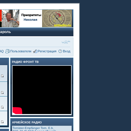
пароль
AQ
Пользователи
Регистрация
Вход
РАДИО ФРОНТ ТВ
6
3
5
4
АРМЕЙСКОЕ РАДИО
Tornister-Empfänger Torn. E.b.