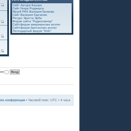
7
Сайт Артура Бауэра
Сайт Генри Роджерса
Музей PKK Валерия Громова
Сайт Валерия Харченко
Ресурс Эрнста Эрба
Форум сайта "Радиосканер"
2
Сайт/форум американских коллег
Сайт/форум британских коллег
Легендарный форум "6п3с"
3
8
нии
kies конференции
• Часовой пояс: UTC + 4 часа