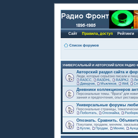
Сайт
Правила, доступ
Рейтинги
Список форумов
УНИВЕРСАЛЬНЫЙ И АВТОРСКИЙ БЛОК РАДИО 
Авторский раздел сайта и фо
Люди, которые серьёзно писали и пиш
RA3CC
,
RA3DHL
,
RA3PKJ
,
Ле
Давидчик
,
Мъжлеков
,
Well
,
Сп
Дневники коллекционеров ант
Персональные темы. "Врата" для нови
занния и предпочтения, опыт реставра
Универсальные форумы любит
Персональные страницы, тематически
Поболтать
,
Опознайка
,
Разборк
Опознать. Сравнить. Объявит
Покупаем, продаем, меняем, заказыв
Куплю
,
Продам
,
Меняю
,
Аукц