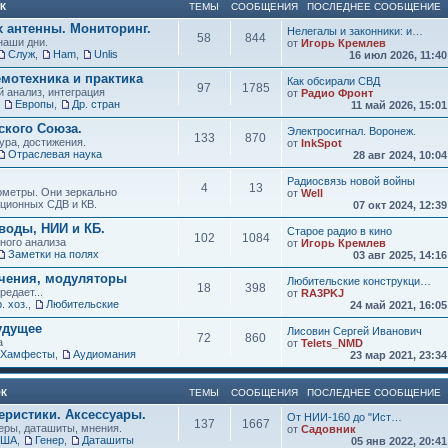
К
ТЕМЫ
СООБЩЕНИЯ
ПОСЛЕДНЕЕ СООБЩЕНИЕ
х антенны. Мониторинг.
Нелегалы и законники: и…
58
844
наши дни.
от
Игорь Кремлев
Служ
,
Ham
,
Unlis
16 июл 2026, 11:4
мотехника и практика
Как обсирали СВД
97
1785
 анализ, интеграция
от
Радио Фронт
,
Европы
,
Др. стран
11 май 2026, 15:0
кого Союза.
Электросигнал. Воронеж.
133
870
ура, достижения.
от
InkSpot
Отраслевая наука
28 авг 2024, 10:0
Радиосвязь новой войны
4
13
нометры. Они зеркально
от
Well
иционных СДВ и КВ.
07 окт 2024, 12:3
воды, НИИ и КБ.
Старое радио в кино
102
1084
зного анализа
от
Игорь Кремлев
Заметки на полях
03 авг 2025, 14:1
учения, модуляторы
Любительские конструкци…
18
398
редает...
от
RA3PKJ
. хоз.
,
Любительские
24 май 2021, 16:0
удущее
Лисовин Сергей Иванович
72
860
а
от
Telets_NMD
Хамфесты
,
Аудиомания
23 мар 2021, 23:3
ОК
ТЕМЫ
СООБЩЕНИЯ
ПОСЛЕДНЕЕ СООБЩЕНИЕ
еристики. Аксессуары.
От НИИ-160 до "Ист…
137
1667
ры, даташиты, мнения.
от
Садовник
США
,
Генер
,
Даташиты
05 янв 2022, 20:4