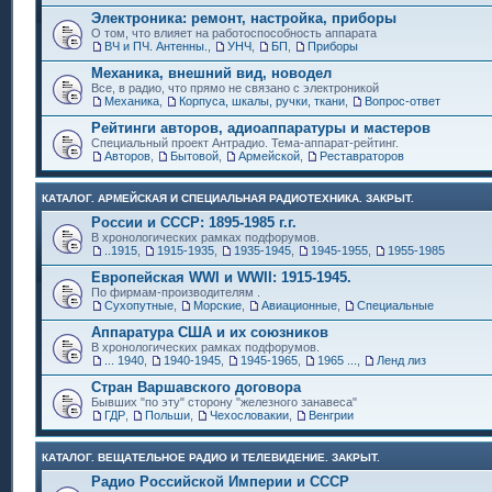
Электроника: ремонт, настройка, приборы
О том, что влияет на работоспособность аппарата
ВЧ и ПЧ. Антенны.
,
УНЧ
,
БП
,
Приборы
Механика, внешний вид, новодел
Все, в радио, что прямо не связано с электроникой
Механика
,
Корпуса, шкалы, ручки, ткани
,
Вопрос-ответ
Рейтинги авторов, адиоаппаратуры и мастеров
Специальный проект Антрадио. Тема-аппарат-рейтинг.
Авторов
,
Бытовой
,
Армейской
,
Реставраторов
КАТАЛОГ. АРМЕЙСКАЯ И СПЕЦИАЛЬНАЯ РАДИОТЕХНИКА. ЗАКРЫТ.
России и СССР: 1895-1985 г.г.
В хронологических рамках подфорумов.
..1915
,
1915-1935
,
1935-1945
,
1945-1955
,
1955-1985
Европейская WWI и WWII: 1915-1945.
По фирмам-производителям .
Сухопутные
,
Морские
,
Авиационные
,
Специальные
Аппаратура США и их союзников
В хронологических рамках подфорумов.
... 1940
,
1940-1945
,
1945-1965
,
1965 ...
,
Ленд лиз
Стран Варшавского договора
Бывших "по эту" сторону "железного занавеса"
ГДР
,
Польши
,
Чехословакии
,
Венгрии
КАТАЛОГ. ВЕЩАТЕЛЬНОЕ РАДИО И ТЕЛЕВИДЕНИЕ. ЗАКРЫТ.
Радио Российской Империи и СССР