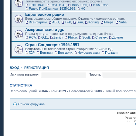
Тема-аппарат в хронологических рамках форума.
1915-1931
,
1931-1941
,
1945-1955
,
1955-1985
,
Радио ПриБалтики: 1935-1985
,
НС
Европейское радио
Весь радиопром общим списком. Отдельно - самые известные.
Все фирмы
,
AEG
,
TFK
,
Blau
,
Korting
,
Philips
,
Saba
Американские и др.
Права доступа такие, как в предыдущих разделах блока.
RCA
,
G.E.
,
Zenith
,
Philco
,
Scott
,
Crosley
,
Другие
Стран Соцлагеря: 1945-1991
Вещательные технологии стран, входивших в СЭВ и ВД.
ГДР
,
Венгрии
,
Болгарии
,
Чехословакии
,
Польши
ВХОД
•
РЕГИСТРАЦИЯ
Имя пользователя:
Пароль:
СТАТИСТИКА
Всего сообщений:
76044
• Тем:
4929
• Пользователей:
2688
• Новый пользовател
Список форумов
Russian anti
Powere
SE Sq