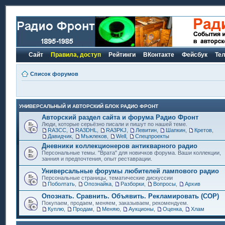
Сайт
Правила, доступ
Рейтинги
ВКонтакте
Фейсбук
Те
Список форумов
УНИВЕРСАЛЬНЫЙ И АВТОРСКИЙ БЛОК РАДИО ФРОНТ
Авторский раздел сайта и форума Радио Фронт
Люди, которые серьёзно писали и пишут по нашей теме.
RA3CC
,
RA3DHL
,
RA3PKJ
,
Левитин
,
Шапкин
,
Кретов
,
Давидчик
,
Мъжлеков
,
Well
,
Спецпроекты
Дневники коллекционеров антикварного радио
Персональные темы. "Врата" для новичков форума. Ваши коллекции,
занния и предпочтения, опыт реставрации.
Универсальные форумы любителей лампового радио
Персональные страницы, тематические дискуссии
Поболтать
,
Опознайка
,
Разборки
,
Вопросы
,
Архив
Опознать. Сравнить. Объявить. Рекламировать (СОР)
Покупаем, продаем, меняем, заказываем, рекомендуем.
Куплю
,
Продам
,
Меняю
,
Аукционы
,
Оценка
,
Хлам