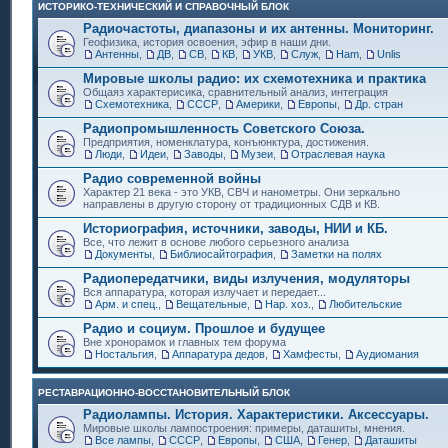
ИСТОРИКО-ТЕХНИЧЕСКИЙ И СПРАВОЧНЫЙ БЛОК
Радиочастоты, диапазоны и их антенны. Мониторинг.
Геофизика, история освоения, эфир в наши дни.
Антенны
,
ДВ
,
СВ
,
КВ
,
УКВ
,
Служ
,
Ham
,
Unlis
Мировые школы радио: их схемотехника и практика
Общаяз характерисика, сравнительный анализ, интеграция
Схемотехника
,
СССР
,
Америки
,
Европы
,
Др. стран
Радиопромышленность Советского Союза.
Предприятия, номенклатура, конъюнктура, достижения.
Люди
,
Идеи
,
Заводы
,
Музеи
,
Отраслевая наука
Радио современной войны
Характер 21 века - это УКВ, СВЧ и нанометры. Они зеркально
направлены в другую сторону от традиционных СДВ и КВ.
Историография, источники, заводы, НИИ и КБ.
Все, что лежит в основе любого серьезного анализа
Документы
,
Библиосайтография
,
Заметки на полях
Радиопередатчики, виды излучения, модуляторы
Вся аппаратура, которая излучает и передает...
Арм. и спец.
,
Вещательные
,
Нар. хоз.
,
Любительские
Радио и социум. Прошлое и будущее
Вне хронорамок и главных тем форума
Ностальгия
,
Аппаратура дедов
,
Хамфесты
,
Аудиомания
РЕСТАВРАЦИОННО-ВОССТАНОВИТЕЛЬНЫЙ БЛОК
Радиолампы. История. Характеристики. Аксессуары.
Мировые школы лампостроения: примеры, даташиты, мнения.
Все лампы
,
СССР
,
Европы
,
США
,
Генер
,
Даташиты