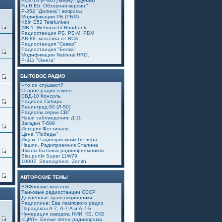
РСБ-70 (Р-807) Беркут (Дунай)
Fu.H.Eb. Обзорная версия "
Р-252 "Долина": вопросы
Модификации РБ (РБМ)
Köln E52 Telefunken
0
WR-1: Wehrmacht Rundfunk
Радиостанции РБ, РБ-М, РБМ
AR-88: классика от RCA
Радиостанция "Север"
Радиостанция "Белка"
1
Модификации National HRO.
Р-311 "Омега"
БЫТОВОЕ РАДИО
4
Что он слушают?
Старое радио в кино
СВД-10 Консоль
9
Радиола Сибирь
Ленинград-50 (Л-50)
Радиолы серии СВГ
Наши заблуждения: Д-11
Загадки Т-689
6
История Фестиваля
Цена "Победы"
Ищем. Радиоприемник Гитлера
Нашли. Радиприемник Сталина
Шкалы бытовых радиоприемников
5
Blaupunkt Super 11W79
1000Z. Stratosphere. Zenith.
4
АВТОРСКИЕ ТЕМЫ
ВЭФовские консоли
Танковые радиостанции СССР
Довоенные трансляционники
Радиолина: Ева лампового радио
Парадоксы А-7, А-7-А и А-7-Б
Нумерация заводов, НИИ, КБ, СКБ
1
«ЦРЛ». Белые пятна радиопрома