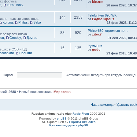
342
8477
ах форума.
от
binarm
5
,
1955-1985
,
26 июл 2026, 10:3
Telefunken 898 WK
144
2353
льно - самые известные.
от
Радио Фронт
Korting
,
Philips
,
Saba
13 фев 2023, 11:1
Philco-680, огромная пр…
88
920
х разделах блока.
от
zitex7
ott
,
Crosley
,
Другие
01 сен 2022, 00:3
Румыния
15
135
вших в СЭВ и ВД.
от
gudd
словакии
,
Польши
23 фев 2015, 16:4
Пароль:
|
Автоматически входить при каждом посеще
елей:
2688
• Новый пользователь:
Мирослав
Наша команда
•
Удалить coo
Russian antique radio club
Radio Front
2009-2021
Powered by
phpBB
© 2011 phpBB Group
SE Square Left by
PhpBB3 BBCodes
Русская поддержка phpBB