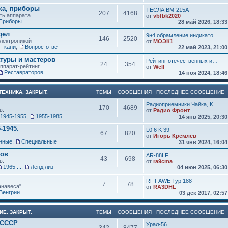
ка, приборы
ТЕСЛА ВМ-215А
207
4168
ть аппарата
от
vbfbk2020
Приборы
28 май 2026, 18:3
дел
9н4 обрамление индикато…
146
2520
электроникой
от
МОЭК1
 ткани
,
Вопрос-ответ
22 май 2023, 21:0
атуры и мастеров
Рейтинг отечественных и…
24
354
ппарат-рейтинг.
от
Well
Реставраторов
14 ноя 2024, 18:4
ЕХНИКА. ЗАКРЫТ.
ТЕМЫ
СООБЩЕНИЯ
ПОСЛЕДНЕЕ СООБЩЕНИЕ
Радиоприемники Чайка, К…
170
4689
в.
от
Радио Фронт
1945-1955
,
1955-1985
14 янв 2025, 20:3
-1945.
L0 6 K 39
67
820
от
Игорь Кремлев
нные
,
Специальные
31 янв 2024, 16:0
ков
AR-88LF
43
698
в.
от
ra9cma
1965 ...
,
Ленд лиз
04 июн 2025, 06:3
RFT AWE Typ 188
7
78
анавеса"
от
RA3DHL
Венгрии
03 дек 2017, 02:5
ИЕ. ЗАКРЫТ.
ТЕМЫ
СООБЩЕНИЯ
ПОСЛЕДНЕЕ СООБЩЕНИЕ
 СССР
Урал-56...