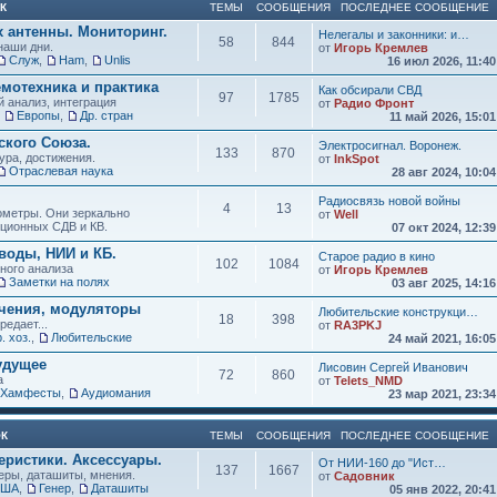
К
ТЕМЫ
СООБЩЕНИЯ
ПОСЛЕДНЕЕ СООБЩЕНИЕ
х антенны. Мониторинг.
Нелегалы и законники: и…
58
844
наши дни.
от
Игорь Кремлев
Служ
,
Ham
,
Unlis
16 июл 2026, 11:4
мотехника и практика
Как обсирали СВД
97
1785
 анализ, интеграция
от
Радио Фронт
,
Европы
,
Др. стран
11 май 2026, 15:0
кого Союза.
Электросигнал. Воронеж.
133
870
ура, достижения.
от
InkSpot
Отраслевая наука
28 авг 2024, 10:0
Радиосвязь новой войны
4
13
нометры. Они зеркально
от
Well
иционных СДВ и КВ.
07 окт 2024, 12:3
воды, НИИ и КБ.
Старое радио в кино
102
1084
зного анализа
от
Игорь Кремлев
Заметки на полях
03 авг 2025, 14:1
учения, модуляторы
Любительские конструкци…
18
398
редает...
от
RA3PKJ
. хоз.
,
Любительские
24 май 2021, 16:0
удущее
Лисовин Сергей Иванович
72
860
а
от
Telets_NMD
Хамфесты
,
Аудиомания
23 мар 2021, 23:3
ОК
ТЕМЫ
СООБЩЕНИЯ
ПОСЛЕДНЕЕ СООБЩЕНИЕ
еристики. Аксессуары.
От НИИ-160 до "Ист…
137
1667
ры, даташиты, мнения.
от
Садовник
США
,
Генер
,
Даташиты
05 янв 2022, 20:4