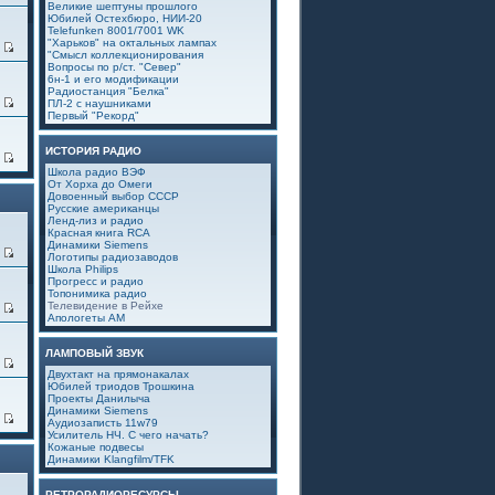
Великие шептуны прошлого
Юбилей Остехбюро, НИИ-20
Telefunken 8001/7001 WK
"Харьков" на октальных лампах
3
"Смысл коллекционирования
Вопросы по р/ст. "Север"
6н-1 и его модификации
Радиостанция "Белка"
0
ПЛ-2 с наушниками
Первый "Рекорд"
ИСТОРИЯ РАДИО
6
Школа радио ВЭФ
От Хорха до Омеги
Довоенный выбор СССР
Русские американцы
Ленд-лиз и радио
Красная книга RCA
Динамики Siemens
0
Логотипы радиозаводов
Школа Philips
Прогресс и радио
Топонимика радио
Телевидение в Рейхе
4
Апологеты АМ
ЛАМПОВЫЙ ЗВУК
0
Двухтакт на прямонакалах
Юбилей триодов Трошкина
Проекты Данилыча
Динамики Siemens
7
Аудиозаписть 11w79
Усилитель НЧ. С чего начать?
Кожаные подвесы
Динамики Klangfilm/TFK
РЕТРОРАДИОРЕСУРСЫ