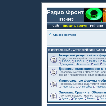
Сайт
Правила, доступ
Рейтинги
Список форумов
УНИВЕРСАЛЬНЫЙ И АВТОРСКИЙ БЛОК РАДИО 
Авторский раздел сайта и фо
Люди, которые серьёзно писали и пиш
RA3CC
,
RA3DHL
,
RA3PKJ
,
Ле
Давидчик
,
Мъжлеков
,
Well
,
Сп
Дневники коллекционеров ант
Персональные темы. "Врата" для нови
занния и предпочтения, опыт реставра
Универсальные форумы любит
Персональные страницы, тематически
Поболтать
,
Опознайка
,
Разборк
Опознать. Сравнить. Объявит
Покупаем, продаем, меняем, заказыв
Куплю
,
Продам
,
Меняю
,
Аукц