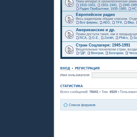
Тема-аппарат в хронологических рамк
1915-1931
,
1931-1941
,
1945-195
Радио ПриБалтики: 1935-1985
,
НС
Европейское радио
Весь радиопром общим списком. Отде
Все фирмы
,
AEG
,
TFK
,
Blau
,
Американские и др.
Права доступа такие, как в предыдущи
RCA
,
G.E.
,
Zenith
,
Philco
,
Sc
Стран Соцлагеря: 1945-1991
Вещательные технологии стран, входи
ГДР
,
Венгрии
,
Болгарии
,
Чехо
ВХОД
•
РЕГИСТРАЦИЯ
Имя пользователя:
СТАТИСТИКА
Всего сообщений:
76041
• Тем:
4929
• Пользоват
Список форумов