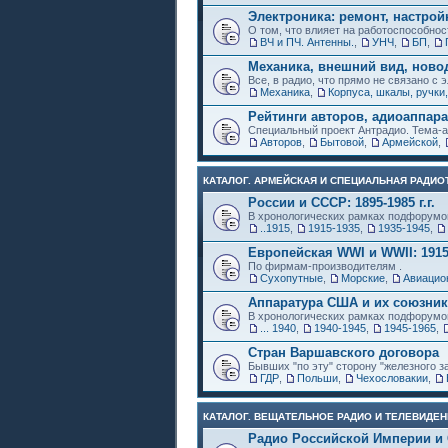
Электроника: ремонт, настрой
О том, что влияет на работоспособнос
ВЧ и ПЧ. Антенны.
,
УНЧ
,
БП
,
Механика, внешний вид, ново
Все, в радио, что прямо не связано с 
Механика
,
Корпуса, шкалы, ручки,
Рейтинги авторов, адиоаппар
Специальный проект Антрадио. Тема-а
Авторов
,
Бытовой
,
Армейской
,
КАТАЛОГ. АРМЕЙСКАЯ И СПЕЦИАЛЬНАЯ РАДИОТ
России и СССР: 1895-1985 г.г.
В хронологических рамках подфорумо
..1915
,
1915-1935
,
1935-1945
,
Европейская WWI и WWII: 1915
По фирмам-производителям .
Сухопутные
,
Морские
,
Авиацио
Аппаратура США и их союзни
В хронологических рамках подфорумо
... 1940
,
1940-1945
,
1945-1965
,
Стран Варшавского договора
Бывших "по эту" сторону "железного з
ГДР
,
Польши
,
Чехословакии
,
КАТАЛОГ. ВЕЩАТЕЛЬНОЕ РАДИО И ТЕЛЕВИДЕН
Радио Российской Империи и