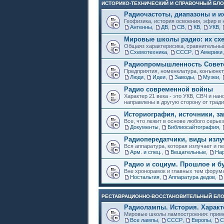
ИСТОРИКО-ТЕХНИЧЕСКИЙ И СПРАВОЧНЫЙ БЛО
Радиочастоты, диапазоны и и
Геофизика, история освоения, эфир в 
Антенны
,
ДВ
,
СВ
,
КВ
,
УКВ
,
Мировые школы радио: их схе
Общаяз характерисика, сравнительный
Схемотехника
,
СССР
,
Америки
Радиопромышленность Советс
Предприятия, номенклатура, конъюнкт
Люди
,
Идеи
,
Заводы
,
Музеи
,
Радио современной войны
Характер 21 века - это УКВ, СВЧ и на
направлены в другую сторону от трад
Историография, источники, за
Все, что лежит в основе любого серье
Документы
,
Библиосайтография
,
Радиопередатчики, виды изл
Вся аппаратура, которая излучает и пе
Арм. и спец.
,
Вещательные
,
Нар
Радио и социум. Прошлое и б
Вне хронорамок и главных тем форум
Ностальгия
,
Аппаратура дедов
,
РЕСТАВРАЦИОННО-ВОССТАНОВИТЕЛЬНЫЙ БЛ
Радиолампы. История. Характ
Мировые школы лампостроения: приме
Все лампы
,
СССР
,
Европы
,