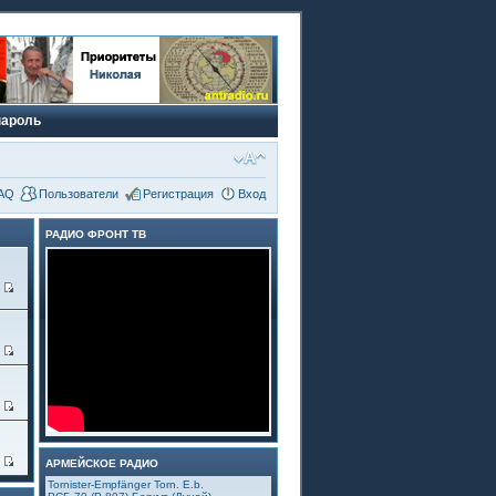
пароль
AQ
Пользователи
Регистрация
Вход
РАДИО ФРОНТ ТВ
д
3
5
4
АРМЕЙСКОЕ РАДИО
Tornister-Empfänger Torn. E.b.