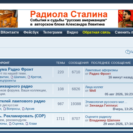
ВКонтакте
Фейсбук
Телеграмм
Видео
Обратная связь
Сменить 
F
ФРОНТ
ТЕМЫ
СООБЩЕНИЯ
ПОСЛЕДНЕЕ СООБЩЕНИЕ
рума Радио Фронт
Ламповые афоризмы
220
6710
ут по нашей теме.
от
Радио Фронт
витин
,
Шапкин
,
Кретов
,
16 минут наза
ецпроекты
икварного радио
Лица коллег
108
6826
чков форума. Ваши коллекции,
от
Well
ции.
05 авг 2026, 16:2
елей лампового радио
Этимология русского мат…
987
19388
е дискуссии
от
Зинаида Гиппиус
и
,
Вопросы
,
Архив
Вчера, 13:2
ь. Рекламировать (СОР)
Оцените радиолу
1711
8707
аем, рекомендуем.
от
Владимир Шапкин
ионы
,
Оценка
,
Хлам
29 июл 2026, 17:3