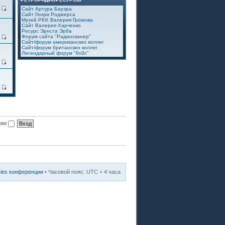
7
Сайт Артура Бауэра
Сайт Генри Роджерса
Музей PKK Валерия Громова
Сайт Валерия Харченко
Ресурс Эрнста Эрба
Форум сайта "Радиосканер"
2
Сайт/форум американских коллег
Сайт/форум британских коллег
Легендарный форум "6п3с"
3
8
нии
kies конференции
• Часовой пояс: UTC + 4 часа