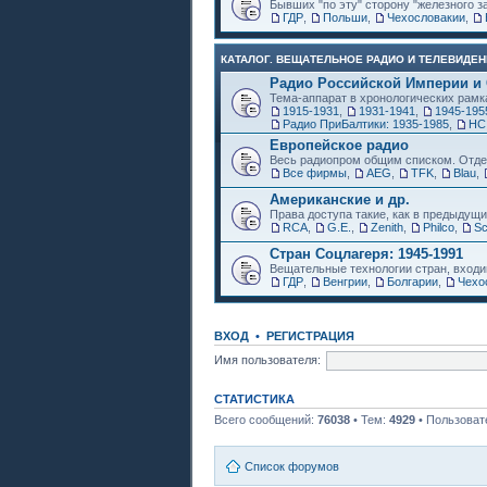
Бывших "по эту" сторону "железного з
ГДР
,
Польши
,
Чехословакии
,
КАТАЛОГ. ВЕЩАТЕЛЬНОЕ РАДИО И ТЕЛЕВИДЕН
Радио Российской Империи и
Тема-аппарат в хронологических рамк
1915-1931
,
1931-1941
,
1945-195
Радио ПриБалтики: 1935-1985
,
НС
Европейское радио
Весь радиопром общим списком. Отде
Все фирмы
,
AEG
,
TFK
,
Blau
,
Американские и др.
Права доступа такие, как в предыдущи
RCA
,
G.E.
,
Zenith
,
Philco
,
Sc
Стран Соцлагеря: 1945-1991
Вещательные технологии стран, входи
ГДР
,
Венгрии
,
Болгарии
,
Чехо
ВХОД
•
РЕГИСТРАЦИЯ
Имя пользователя:
СТАТИСТИКА
Всего сообщений:
76038
• Тем:
4929
• Пользоват
Список форумов