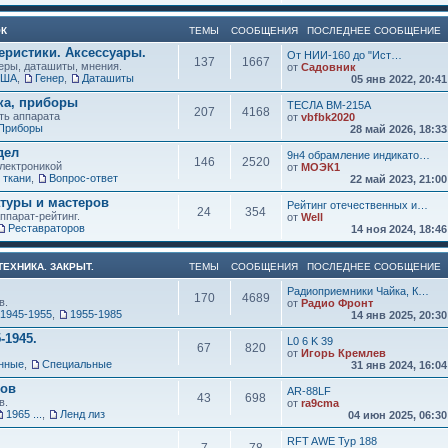
ОК
ТЕМЫ
СООБЩЕНИЯ
ПОСЛЕДНЕЕ СООБЩЕНИЕ
еристики. Аксессуары.
От НИИ-160 до "Ист…
137
1667
ры, даташиты, мнения.
от
Садовник
США
,
Генер
,
Даташиты
05 янв 2022, 20:4
ка, приборы
ТЕСЛА ВМ-215А
207
4168
ть аппарата
от
vbfbk2020
Приборы
28 май 2026, 18:3
дел
9н4 обрамление индикато…
146
2520
электроникой
от
МОЭК1
 ткани
,
Вопрос-ответ
22 май 2023, 21:0
атуры и мастеров
Рейтинг отечественных и…
24
354
ппарат-рейтинг.
от
Well
Реставраторов
14 ноя 2024, 18:4
ЕХНИКА. ЗАКРЫТ.
ТЕМЫ
СООБЩЕНИЯ
ПОСЛЕДНЕЕ СООБЩЕНИЕ
Радиоприемники Чайка, К…
170
4689
в.
от
Радио Фронт
1945-1955
,
1955-1985
14 янв 2025, 20:3
-1945.
L0 6 K 39
67
820
от
Игорь Кремлев
нные
,
Специальные
31 янв 2024, 16:0
ков
AR-88LF
43
698
в.
от
ra9cma
1965 ...
,
Ленд лиз
04 июн 2025, 06:3
RFT AWE Typ 188