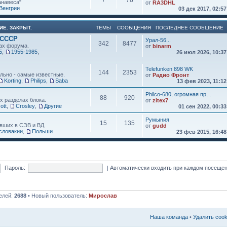
7
78
анавеса"
от
RA3DHL
Венгрии
03 дек 2017, 02:5
ИЕ. ЗАКРЫТ.
ТЕМЫ
СООБЩЕНИЯ
ПОСЛЕДНЕЕ СООБЩЕНИЕ
 СССР
Урал-56...
342
8477
ах форума.
от
binarm
5
,
1955-1985
,
26 июл 2026, 10:3
Telefunken 898 WK
144
2353
льно - самые известные.
от
Радио Фронт
Korting
,
Philips
,
Saba
13 фев 2023, 11:1
Philco-680, огромная пр…
88
920
х разделах блока.
от
zitex7
ott
,
Crosley
,
Другие
01 сен 2022, 00:3
Румыния
15
135
вших в СЭВ и ВД.
от
gudd
словакии
,
Польши
23 фев 2015, 16:4
Пароль:
|
Автоматически входить при каждом посеще
елей:
2688
• Новый пользователь:
Мирослав
Наша команда
•
Удалить coo