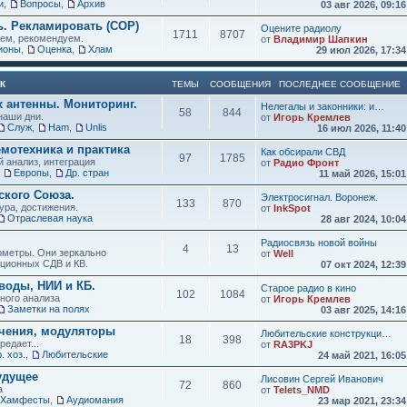
и
,
Вопросы
,
Архив
03 авг 2026, 09:1
ь. Рекламировать (СОР)
Оцените радиолу
1711
8707
аем, рекомендуем.
от
Владимир Шапкин
ионы
,
Оценка
,
Хлам
29 июл 2026, 17:3
К
ТЕМЫ
СООБЩЕНИЯ
ПОСЛЕДНЕЕ СООБЩЕНИЕ
х антенны. Мониторинг.
Нелегалы и законники: и…
58
844
наши дни.
от
Игорь Кремлев
Служ
,
Ham
,
Unlis
16 июл 2026, 11:4
мотехника и практика
Как обсирали СВД
97
1785
 анализ, интеграция
от
Радио Фронт
,
Европы
,
Др. стран
11 май 2026, 15:0
кого Союза.
Электросигнал. Воронеж.
133
870
ура, достижения.
от
InkSpot
Отраслевая наука
28 авг 2024, 10:0
Радиосвязь новой войны
4
13
нометры. Они зеркально
от
Well
иционных СДВ и КВ.
07 окт 2024, 12:3
воды, НИИ и КБ.
Старое радио в кино
102
1084
зного анализа
от
Игорь Кремлев
Заметки на полях
03 авг 2025, 14:1
учения, модуляторы
Любительские конструкци…
18
398
редает...
от
RA3PKJ
. хоз.
,
Любительские
24 май 2021, 16:0
удущее
Лисовин Сергей Иванович
72
860
а
от
Telets_NMD
Хамфесты
,
Аудиомания
23 мар 2021, 23:3