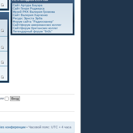
7
Сайт Артура Бауэра
Сайт Генри Роджерса
Музей PKK Валерия Громова
Сайт Валерия Харченко
Ресурс Эрнста Эрба
Форум сайта "Радиосканер"
Сайт/форум американских коллег
Сайт/форум британских коллег
7
Легендарный форум "6п3с"
2
3
8
нии
kies конференции
• Часовой пояс: UTC + 4 часа