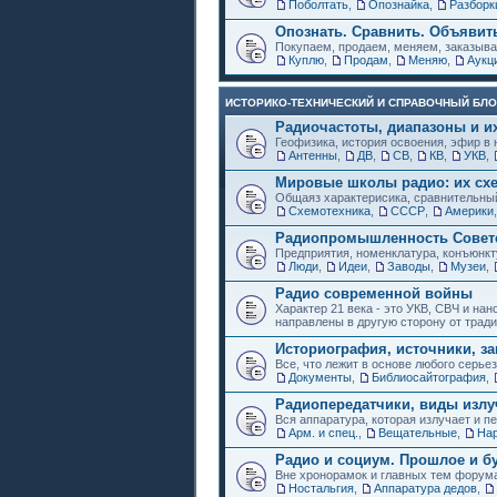
Поболтать
,
Опознайка
,
Разборк
Опознать. Сравнить. Объявит
Покупаем, продаем, меняем, заказыв
Куплю
,
Продам
,
Меняю
,
Аукц
ИСТОРИКО-ТЕХНИЧЕСКИЙ И СПРАВОЧНЫЙ БЛО
Радиочастоты, диапазоны и и
Геофизика, история освоения, эфир в 
Антенны
,
ДВ
,
СВ
,
КВ
,
УКВ
,
Мировые школы радио: их схе
Общаяз характерисика, сравнительный
Схемотехника
,
СССР
,
Америки
Радиопромышленность Советс
Предприятия, номенклатура, конъюнкт
Люди
,
Идеи
,
Заводы
,
Музеи
,
Радио современной войны
Характер 21 века - это УКВ, СВЧ и на
направлены в другую сторону от трад
Историография, источники, за
Все, что лежит в основе любого серье
Документы
,
Библиосайтография
,
Радиопередатчики, виды изл
Вся аппаратура, которая излучает и пе
Арм. и спец.
,
Вещательные
,
Нар
Радио и социум. Прошлое и б
Вне хронорамок и главных тем форум
Ностальгия
,
Аппаратура дедов
,