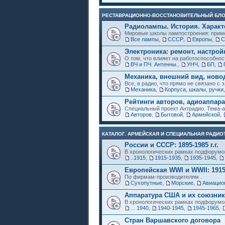
РЕСТАВРАЦИОННО-ВОССТАНОВИТЕЛЬНЫЙ БЛ
Радиолампы. История. Характ
Мировые школы лампостроения: приме
Все лампы
,
СССР
,
Европы
,
Электроника: ремонт, настрой
О том, что влияет на работоспособнос
ВЧ и ПЧ. Антенны.
,
УНЧ
,
БП
,
Механика, внешний вид, ново
Все, в радио, что прямо не связано с 
Механика
,
Корпуса, шкалы, ручки,
Рейтинги авторов, адиоаппар
Специальный проект Антрадио. Тема-а
Авторов
,
Бытовой
,
Армейской
,
КАТАЛОГ. АРМЕЙСКАЯ И СПЕЦИАЛЬНАЯ РАДИОТ
России и СССР: 1895-1985 г.г.
В хронологических рамках подфорумо
..1915
,
1915-1935
,
1935-1945
,
Европейская WWI и WWII: 1915
По фирмам-производителям .
Сухопутные
,
Морские
,
Авиацио
Аппаратура США и их союзни
В хронологических рамках подфорумо
... 1940
,
1940-1945
,
1945-1965
,
Стран Варшавского договора