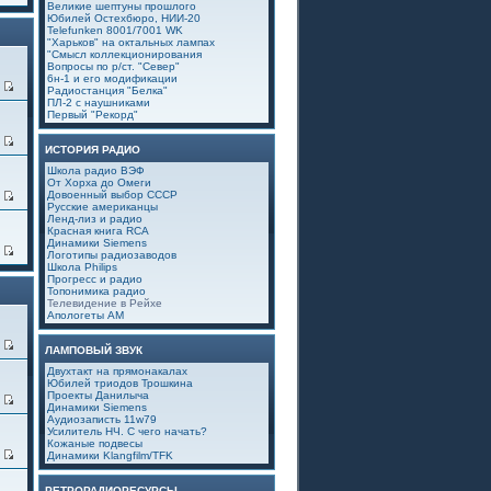
Великие шептуны прошлого
Юбилей Остехбюро, НИИ-20
Telefunken 8001/7001 WK
"Харьков" на октальных лампах
"Смысл коллекционирования
Вопросы по р/ст. "Север"
6н-1 и его модификации
1
Радиостанция "Белка"
ПЛ-2 с наушниками
Первый "Рекорд"
3
ИСТОРИЯ РАДИО
Школа радио ВЭФ
От Хорха до Омеги
Довоенный выбор СССР
0
Русские американцы
Ленд-лиз и радио
Красная книга RCA
Динамики Siemens
6
Логотипы радиозаводов
Школа Philips
Прогресс и радио
Топонимика радио
Телевидение в Рейхе
Апологеты АМ
0
ЛАМПОВЫЙ ЗВУК
Двухтакт на прямонакалах
Юбилей триодов Трошкина
Проекты Данилыча
4
Динамики Siemens
Аудиозаписть 11w79
Усилитель НЧ. С чего начать?
Кожаные подвесы
0
Динамики Klangfilm/TFK
РЕТРОРАДИОРЕСУРСЫ