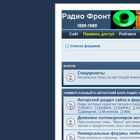
Сайт
Правила, доступ
Рейтинги
Список форумов
ФОРУМ
Спецпроекты
Актуальные темы на настоящий моме
УНИВЕРСАЛЬНЫЙ И АВТОРСКИЙ БЛОК РАДИО 
Авторский раздел сайта и фо
Люди, которые серьёзно писали и пиш
RA3CC
,
RA3DHL
,
RA3PKJ
,
Ле
Давидчик
,
Мъжлеков
,
Well
Дневники коллекционеров ант
Персональные темы. "Врата" для нови
занния и предпочтения, опыт реставра
Универсальные форумы любит
Персональные страницы, тематически