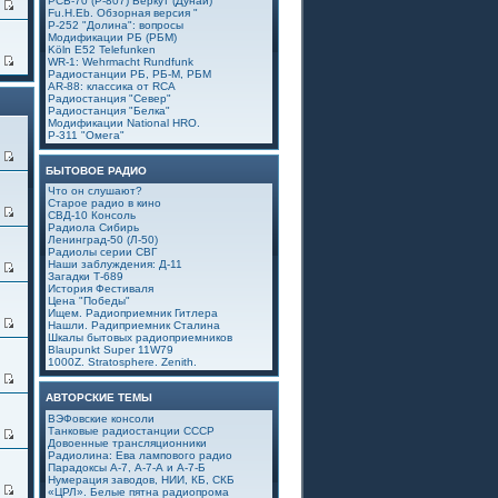
РСБ-70 (Р-807) Беркут (Дунай)
6
Fu.H.Eb. Обзорная версия "
Р-252 "Долина": вопросы
Модификации РБ (РБМ)
Köln E52 Telefunken
4
WR-1: Wehrmacht Rundfunk
Радиостанции РБ, РБ-М, РБМ
AR-88: классика от RCA
Радиостанция "Север"
Радиостанция "Белка"
Модификации National HRO.
Р-311 "Омега"
0
БЫТОВОЕ РАДИО
Что он слушают?
Старое радио в кино
1
СВД-10 Консоль
Радиола Сибирь
Ленинград-50 (Л-50)
Радиолы серии СВГ
Наши заблуждения: Д-11
4
Загадки Т-689
История Фестиваля
Цена "Победы"
Ищем. Радиоприемник Гитлера
9
Нашли. Радиприемник Сталина
Шкалы бытовых радиоприемников
Blaupunkt Super 11W79
1000Z. Stratosphere. Zenith.
6
АВТОРСКИЕ ТЕМЫ
ВЭФовские консоли
Танковые радиостанции СССР
5
Довоенные трансляционники
Радиолина: Ева лампового радио
Парадоксы А-7, А-7-А и А-7-Б
Нумерация заводов, НИИ, КБ, СКБ
4
«ЦРЛ». Белые пятна радиопрома