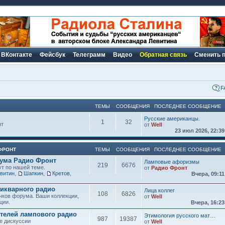
ВКонтакте
Фейсбук
Телеграмм
Видео
Обратная связь
Сменить 
F
ТЕМЫ
СООБЩЕНИЯ
ПОСЛЕДНЕЕ СООБЩЕНИЕ
Русские американцы.
1
32
нт
от
Well
23 июл 2026, 22:3
ФРОНТ
ТЕМЫ
СООБЩЕНИЯ
ПОСЛЕДНЕЕ СООБЩЕНИЕ
рума Радио Фронт
Ламповые афоризмы
219
6676
ут по нашей теме.
от
Радио Фронт
витин
,
Шапкин
,
Кретов
,
Вчера, 09:1
икварного радио
Лица коллег
108
6826
чков форума. Ваши коллекции,
от
Well
ции.
Вчера, 16:2
елей лампового радио
Этимология русского мат…
987
19387
е дискуссии
от
Well