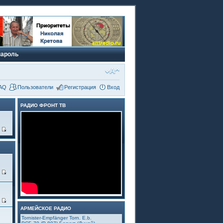
пароль
AQ
Пользователи
Регистрация
Вход
РАДИО ФРОНТ ТВ
9
1
3
АРМЕЙСКОЕ РАДИО
Tornister-Empfänger Torn. E.b.