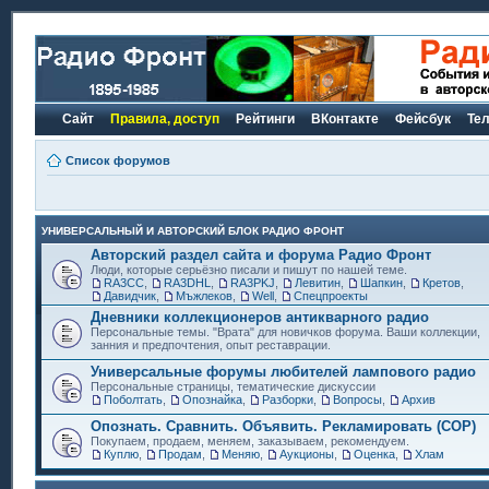
Сайт
Правила, доступ
Рейтинги
ВКонтакте
Фейсбук
Те
Список форумов
УНИВЕРСАЛЬНЫЙ И АВТОРСКИЙ БЛОК РАДИО ФРОНТ
Авторский раздел сайта и форума Радио Фронт
Люди, которые серьёзно писали и пишут по нашей теме.
RA3CC
,
RA3DHL
,
RA3PKJ
,
Левитин
,
Шапкин
,
Кретов
,
Давидчик
,
Мъжлеков
,
Well
,
Спецпроекты
Дневники коллекционеров антикварного радио
Персональные темы. "Врата" для новичков форума. Ваши коллекции,
занния и предпочтения, опыт реставрации.
Универсальные форумы любителей лампового радио
Персональные страницы, тематические дискуссии
Поболтать
,
Опознайка
,
Разборки
,
Вопросы
,
Архив
Опознать. Сравнить. Объявить. Рекламировать (СОР)
Покупаем, продаем, меняем, заказываем, рекомендуем.
Куплю
,
Продам
,
Меняю
,
Аукционы
,
Оценка
,
Хлам