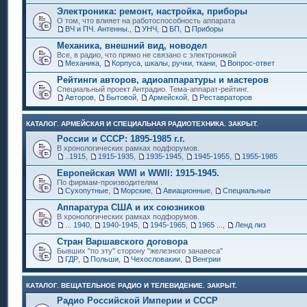
Электроника: ремонт, настройка, приборы
О том, что влияет на работоспособность аппарата
ВЧ и ПЧ. Антенны.
,
УНЧ
,
БП
,
Приборы
Механика, внешний вид, новодел
Все, в радио, что прямо не связано с электроникой
Механика
,
Корпуса, шкалы, ручки, ткани
,
Вопрос-ответ
Рейтинги авторов, адиоаппаратуры и мастеров
Специальный проект Антрадио. Тема-аппарат-рейтинг.
Авторов
,
Бытовой
,
Армейской
,
Реставраторов
КАТАЛОГ. АРМЕЙСКАЯ И СПЕЦИАЛЬНАЯ РАДИОТЕХНИКА. ЗАКРЫТ.
России и СССР: 1895-1985 г.г.
В хронологических рамках подфорумов.
..1915
,
1915-1935
,
1935-1945
,
1945-1955
,
1955-1985
Европейская WWI и WWII: 1915-1945.
По фирмам-производителям .
Сухопутные
,
Морские
,
Авиационные
,
Специальные
Аппаратура США и их союзников
В хронологических рамках подфорумов.
... 1940
,
1940-1945
,
1945-1965
,
1965 ...
,
Ленд лиз
Стран Варшавского договора
Бывших "по эту" сторону "железного занавеса"
ГДР
,
Польши
,
Чехословакии
,
Венгрии
КАТАЛОГ. ВЕЩАТЕЛЬНОЕ РАДИО И ТЕЛЕВИДЕНИЕ. ЗАКРЫТ.
Радио Российской Империи и СССР