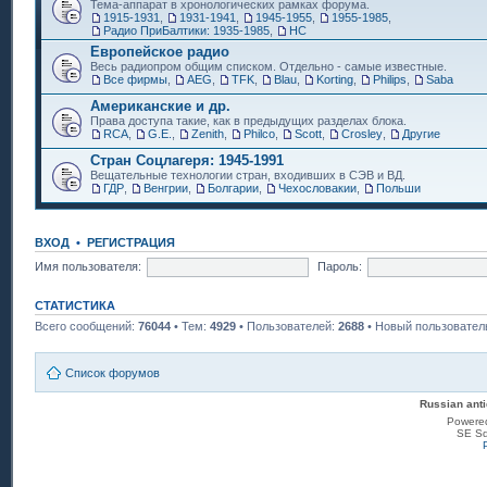
Тема-аппарат в хронологических рамках форума.
1915-1931
,
1931-1941
,
1945-1955
,
1955-1985
,
Радио ПриБалтики: 1935-1985
,
НС
Европейское радио
Весь радиопром общим списком. Отдельно - самые известные.
Все фирмы
,
AEG
,
TFK
,
Blau
,
Korting
,
Philips
,
Saba
Американские и др.
Права доступа такие, как в предыдущих разделах блока.
RCA
,
G.E.
,
Zenith
,
Philco
,
Scott
,
Crosley
,
Другие
Стран Соцлагеря: 1945-1991
Вещательные технологии стран, входивших в СЭВ и ВД.
ГДР
,
Венгрии
,
Болгарии
,
Чехословакии
,
Польши
ВХОД
•
РЕГИСТРАЦИЯ
Имя пользователя:
Пароль:
СТАТИСТИКА
Всего сообщений:
76044
• Тем:
4929
• Пользователей:
2688
• Новый пользовател
Список форумов
Russian anti
Powere
SE Sq