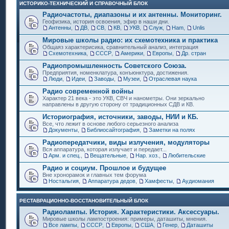
ИСТОРИКО-ТЕХНИЧЕСКИЙ И СПРАВОЧНЫЙ БЛОК
Радиочастоты, диапазоны и их антенны. Мониторинг.
Геофизика, история освоения, эфир в наши дни.
Антенны
,
ДВ
,
СВ
,
КВ
,
УКВ
,
Служ
,
Ham
,
Unlis
Мировые школы радио: их схемотехника и практика
Общаяз характерисика, сравнительный анализ, интеграция
Схемотехника
,
СССР
,
Америки
,
Европы
,
Др. стран
Радиопромышленность Советского Союза.
Предприятия, номенклатура, конъюнктура, достижения.
Люди
,
Идеи
,
Заводы
,
Музеи
,
Отраслевая наука
Радио современной войны
Характер 21 века - это УКВ, СВЧ и нанометры. Они зеркально
направлены в другую сторону от традиционных СДВ и КВ.
Историография, источники, заводы, НИИ и КБ.
Все, что лежит в основе любого серьезного анализа
Документы
,
Библиосайтография
,
Заметки на полях
Радиопередатчики, виды излучения, модуляторы
Вся аппаратура, которая излучает и передает...
Арм. и спец.
,
Вещательные
,
Нар. хоз.
,
Любительские
Радио и социум. Прошлое и будущее
Вне хронорамок и главных тем форума
Ностальгия
,
Аппаратура дедов
,
Хамфесты
,
Аудиомания
РЕСТАВРАЦИОННО-ВОССТАНОВИТЕЛЬНЫЙ БЛОК
Радиолампы. История. Характеристики. Аксессуары.
Мировые школы лампостроения: примеры, даташиты, мнения.
Все лампы
,
СССР
,
Европы
,
США
,
Генер
,
Даташиты